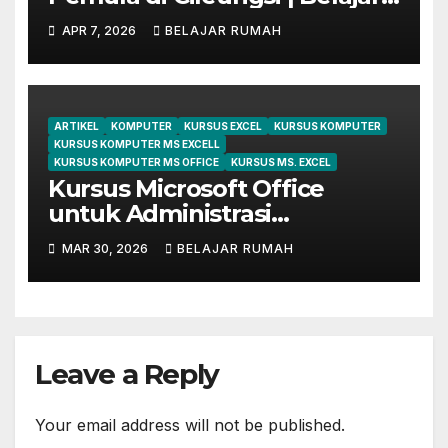
dari Dasar Sampai Mahir
APR 7, 2026
BELAJAR RUMAH
ARTIKEL
KOMPUTER
KURSUS EXCEL
KURSUS KOMPUTER
KURSUS KOMPUTER MS EXCELL
KURSUS KOMPUTER MS OFFICE
KURSUS MS. EXCEL
Kursus Microsoft Office
untuk Administrasi
Perkantoran di Cileungsi
MAR 30, 2026
BELAJAR RUMAH
Leave a Reply
Your email address will not be published.