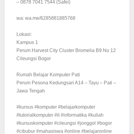
– 0878 7041 7544 (Safei)
wa: wa.me/6285881885768
Lokasi:
Kampus 1
Perum Harvest City Cluster Bromelia B9 No 12
Cileungsi Bogor
Rumah Belajar Komputer Pati
Perum Pesona Kedungsari A14 – Tayu – Pati –
Jawa Tengah
#kursus #komputer #belajarkomputer
#tutorialkomputer #it #informatika #kuliah
#kursuskomputer #cileungsi #jonggol #bogor
#cibubur #mahasiswa #online #belajaronline