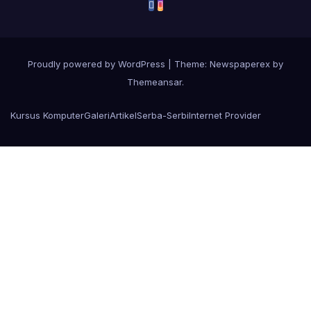
Proudly powered by WordPress
|
Theme: Newspaperex by
Themeansar
.
Kursus Komputer
Galeri
Artikel
Serba-Serbi
Internet Provider