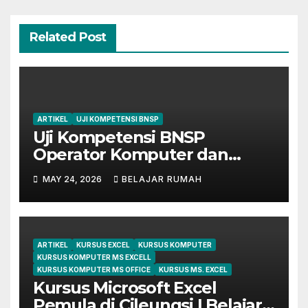
Related Post
ARTIKEL
UJI KOMPETENSI BNSP
Uji Kompetensi BNSP
Operator Komputer dan
Digital Marketing di Bekasi
MAY 24, 2026
BELAJAR RUMAH
ARTIKEL
KURSUS EXCEL
KURSUS KOMPUTER
KURSUS KOMPUTER MS EXCELL
KURSUS KOMPUTER MS OFFICE
KURSUS MS. EXCEL
Kursus Microsoft Excel
Pemula di Cileungsi | Belajar