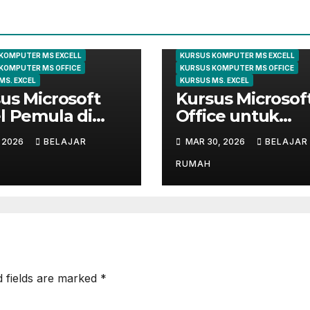
KURSUS EXCEL
ARTIKEL
KOMPUTER
KURSUS E
 KOMPUTER
KURSUS KOMPUTER
KOMPUTER MS EXCELL
KURSUS KOMPUTER MS EXCELL
KOMPUTER MS OFFICE
KURSUS KOMPUTER MS OFFICE
MS. EXCEL
KURSUS MS. EXCEL
us Microsoft
Kursus Microsof
l Pemula di
Office untuk
ungsi | Belajar
Administrasi
, 2026
BELAJAR
MAR 30, 2026
BELAJAR
 Dasar Sampai
Perkantoran di
r
Cileungsi
RUMAH
d fields are marked
*