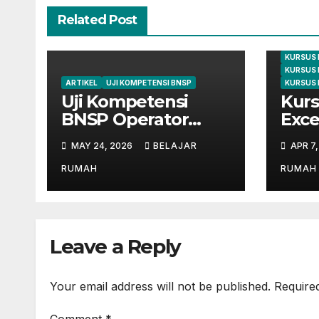
Related Post
ARTIKEL
KURSUS
KURSUS 
KURSUS 
ARTIKEL
UJI KOMPETENSI BNSP
KURSUS 
Uji Kompetensi
Kurs
BNSP Operator
Exce
Komputer dan
Cile
MAY 24, 2026
BELAJAR
APR 7
Digital Marketing di
dari
Bekasi
Mahi
RUMAH
RUMAH
Leave a Reply
Your email address will not be published.
Require
Comment
*