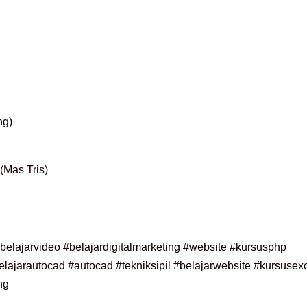
ng)
(Mas Tris)
elajarvideo #belajardigitalmarketing #website #kursusphp
ajarautocad #autocad #tekniksipil #belajarwebsite #kursusexc
ng