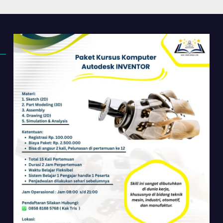
 Dasar Sampai
Perkantoran di
ir
Cileungsi