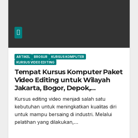
ARTIKEL
BROSUR
KURSUS KOMPUTER
KURSUS VIDEO EDITING
Tempat Kursus Komputer Paket
Video Editing untuk Wilayah
Jakarta, Bogor, Depok,
Cileungsi, Cibubur, Setu,
Kursus editing video menjadi salah satu
Gunung Putri, dan Sekitarnya
kebutuhan untuk meningkatkan kualitas diri
untuk mampu bersaing di industri. Melalui
pelatihan yang dilakukan,…