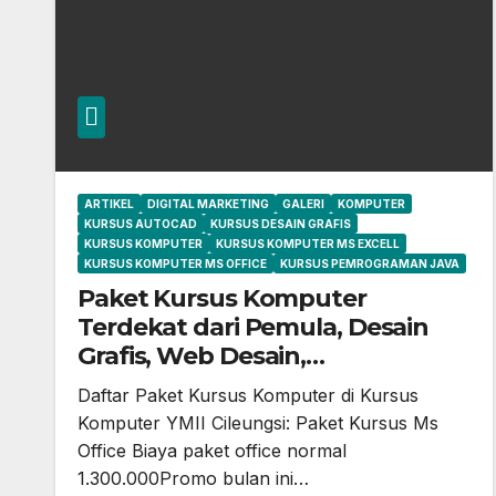
ARTIKEL
DIGITAL MARKETING
GALERI
KOMPUTER
KURSUS AUTOCAD
KURSUS DESAIN GRAFIS
KURSUS KOMPUTER
KURSUS KOMPUTER MS EXCELL
KURSUS KOMPUTER MS OFFICE
KURSUS PEMROGRAMAN JAVA
Paket Kursus Komputer
Terdekat dari Pemula, Desain
Grafis, Web Desain,
Pemrograman, AutoCAD, Video
Daftar Paket Kursus Komputer di Kursus
Editing di Kursus Komputer YMII
Komputer YMII Cileungsi: Paket Kursus Ms
Cileungsi
Office Biaya paket office normal
1.300.000Promo bulan ini…