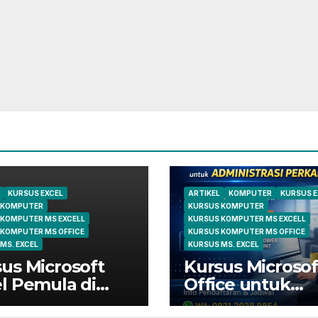
KURSUS EXCEL
ARTIKEL
KOMPUTER
KURSUS E
 KOMPUTER
KURSUS KOMPUTER
 KOMPUTER MS EXCELL
KURSUS KOMPUTER MS EXCELL
 KOMPUTER MS OFFICE
KURSUS KOMPUTER MS OFFICE
MS. EXCEL
KURSUS MS. EXCEL
us Microsoft
Kursus Microsof
l Pemula di
Office untuk
ungsi | Belajar
Administrasi