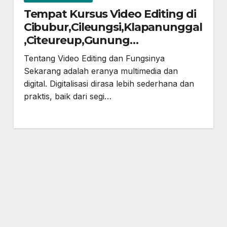
Tempat Kursus Video Editing di
Cibubur,Cileungsi,Klapanunggal
,Citeureup,Gunung
Putri,Bekasi,Jonggol dan
Tentang Video Editing dan Fungsinya
sekitarnya
Sekarang adalah eranya multimedia dan
digital. Digitalisasi dirasa lebih sederhana dan
praktis, baik dari segi…