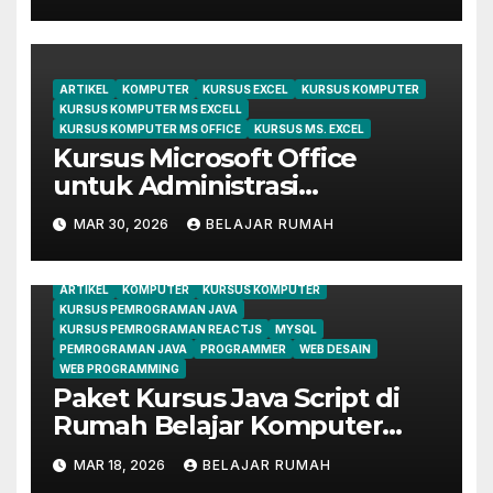
ARTIKEL
KOMPUTER
KURSUS EXCEL
KURSUS KOMPUTER
KURSUS KOMPUTER MS EXCELL
KURSUS KOMPUTER MS OFFICE
KURSUS MS. EXCEL
Kursus Microsoft Office
untuk Administrasi
Perkantoran di Cileungsi
MAR 30, 2026
BELAJAR RUMAH
ARTIKEL
KOMPUTER
KURSUS KOMPUTER
KURSUS PEMROGRAMAN JAVA
KURSUS PEMROGRAMAN REACTJS
MYSQL
PEMROGRAMAN JAVA
PROGRAMMER
WEB DESAIN
WEB PROGRAMMING
Paket Kursus Java Script di
Rumah Belajar Komputer
YMII Cileungsi
MAR 18, 2026
BELAJAR RUMAH