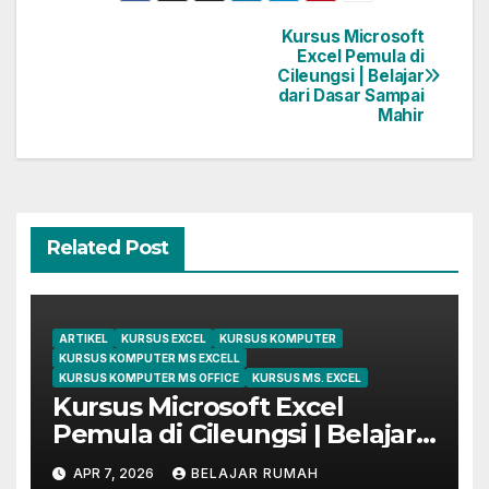
Kursus Microsoft
Post
Excel Pemula di
Cileungsi | Belajar
navigation
dari Dasar Sampai
Mahir
Related Post
ARTIKEL
KURSUS EXCEL
KURSUS KOMPUTER
KURSUS KOMPUTER MS EXCELL
KURSUS KOMPUTER MS OFFICE
KURSUS MS. EXCEL
Kursus Microsoft Excel
Pemula di Cileungsi | Belajar
dari Dasar Sampai Mahir
APR 7, 2026
BELAJAR RUMAH