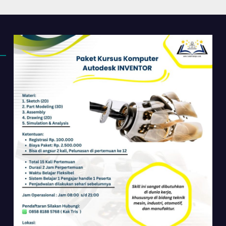
 Dasar Sampai
Perkantoran di
ir
Cileungsi