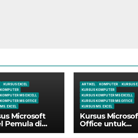
KURSUS EXCEL
ARTIKEL
KOMPUTER
KURSUS E
 KOMPUTER
KURSUS KOMPUTER
 KOMPUTER MS EXCELL
KURSUS KOMPUTER MS EXCELL
 KOMPUTER MS OFFICE
KURSUS KOMPUTER MS OFFICE
MS. EXCEL
KURSUS MS. EXCEL
us Microsoft
Kursus Microsof
l Pemula di
Office untuk
ungsi | Belajar
Administrasi