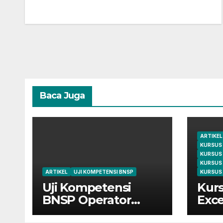
Baca Juga
ARTIKEL
KURSUS
KURSUS
KURSUS
ARTIKEL
UJI KOMPETENSI BNSP
KURSUS 
Uji Kompetensi
Kurs
BNSP Operator
Exce
Komputer dan
Cile