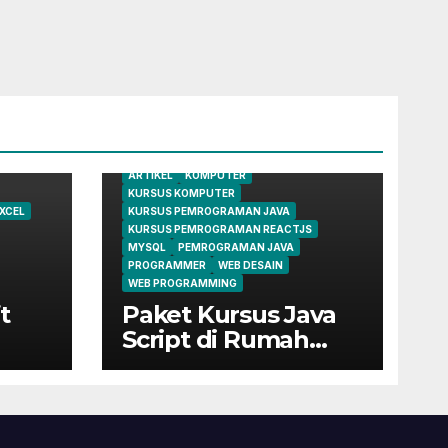
ARTIKEL
KOMPUTER
KURSUS KOMPUTER
XCEL
KURSUS PEMROGRAMAN JAVA
KURSUS PEMROGRAMAN REACTJS
MYSQL
PEMROGRAMAN JAVA
PROGRAMMER
WEB DESAIN
WEB PROGRAMMING
t
Paket Kursus Java
Script di Rumah
Belajar Komputer
YMII Cileungsi