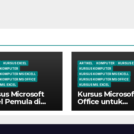
KURSUS EXCEL
ARTIKEL
KOMPUTER
KURSUS E
 KOMPUTER
KURSUS KOMPUTER
 KOMPUTER MS EXCELL
KURSUS KOMPUTER MS EXCELL
 KOMPUTER MS OFFICE
KURSUS KOMPUTER MS OFFICE
MS. EXCEL
KURSUS MS. EXCEL
us Microsoft
Kursus Microsof
l Pemula di
Office untuk
ungsi | Belajar
Administrasi
 Dasar Sampai
Perkantoran di
ir
Cileungsi