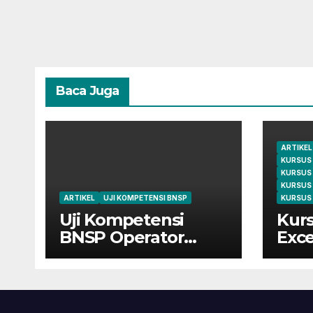
Baca Juga
ARTIKEL
KURSUS
KURSUS
KURSUS
ARTIKEL
UJI KOMPETENSI BNSP
KURSUS 
Uji Kompetensi
Kurs
BNSP Operator
Exce
Komputer dan
Cile
Digital Marketing di
dari
Bekasi
Mah