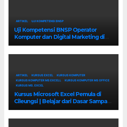
ARTIKEL
UJI KOMPETENSI BNSP
Uji Kompetensi BNSP Operator
Komputer dan Digital Marketing di
Bekasi
ARTIKEL
KURSUS EXCEL
KURSUS KOMPUTER
KURSUS KOMPUTER MS EXCELL
KURSUS KOMPUTER MS OFFICE
KURSUS MS. EXCEL
Kursus Microsoft Excel Pemula di
Cileungsi | Belajar dari Dasar Sampai
Mahir