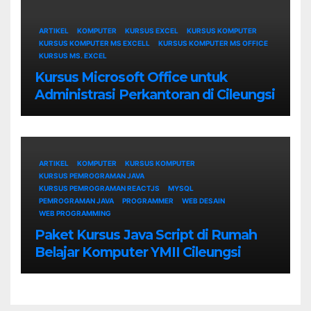
ARTIKEL
KOMPUTER
KURSUS EXCEL
KURSUS KOMPUTER
KURSUS KOMPUTER MS EXCELL
KURSUS KOMPUTER MS OFFICE
KURSUS MS. EXCEL
Kursus Microsoft Office untuk
Administrasi Perkantoran di Cileungsi
ARTIKEL
KOMPUTER
KURSUS KOMPUTER
KURSUS PEMROGRAMAN JAVA
KURSUS PEMROGRAMAN REACTJS
MYSQL
PEMROGRAMAN JAVA
PROGRAMMER
WEB DESAIN
WEB PROGRAMMING
Paket Kursus Java Script di Rumah
Belajar Komputer YMII Cileungsi