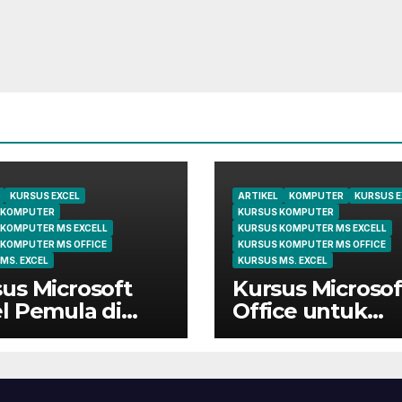
KURSUS EXCEL
ARTIKEL
KOMPUTER
KURSUS E
 KOMPUTER
KURSUS KOMPUTER
 KOMPUTER MS EXCELL
KURSUS KOMPUTER MS EXCELL
 KOMPUTER MS OFFICE
KURSUS KOMPUTER MS OFFICE
MS. EXCEL
KURSUS MS. EXCEL
us Microsoft
Kursus Microsof
l Pemula di
Office untuk
ungsi | Belajar
Administrasi
 Dasar Sampai
Perkantoran di
ir
Cileungsi