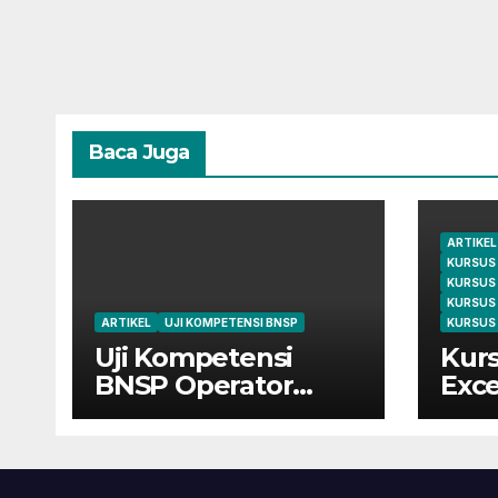
Baca Juga
ARTIKEL
KURSUS
KURSUS
KURSUS
ARTIKEL
UJI KOMPETENSI BNSP
KURSUS 
Uji Kompetensi
Kurs
BNSP Operator
Exce
Komputer dan
Cile
Digital Marketing di
dari
Bekasi
Mah