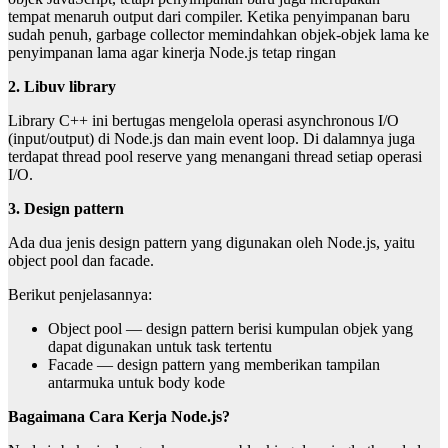
tempat
menaruh output dari compiler. Ketika penyimpanan baru
sudah penuh, garbage collector
memindahkan objek-objek lama ke
penyimpanan lama agar kinerja Node.js tetap ringan
2. Libuv library
Library C++ ini bertugas mengelola operasi asynchronous I/O
(input/output) di Node.js dan
main event loop. Di dalamnya juga
terdapat thread pool reserve yang menangani thread setiap
operasi
I/O.
3. Design pattern
Ada dua jenis design pattern yang digunakan oleh Node.js, yaitu
object pool dan facade.
Berikut penjelasannya:
Object pool — design pattern berisi kumpulan objek yang
dapat digunakan untuk task tertentu
Facade — design pattern yang memberikan tampilan
antarmuka untuk body kode
Bagaimana Cara Kerja Node.js?