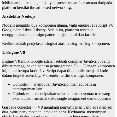
lebih mampu menangani banyak
proses secara bersamaan daripada
platform bersifat thread-based networking.
Arsitektur Node.js
Node.js memiliki dua komponen utama, yaitu engine JavaScript V8
Google dan Libuv Library.
Selain itu, platform tersebut
menggunakan dua design pattern: object pool dan facade.
Berikut adalah penjelasan singkat atas masing-masing komponen.
1. Engine V8
Engine V8 milik Google adalah sebuah compiler JavaScript yang
dibuat menggunakan bahasa
pemrograman C++. Dengan komponen
ini, input berupa kode JavaScript dapat di-compile menjadi
kode
dalam tingkat assembly. V8 sendiri terdiri dari tiga komponen:
Compiler — mengubah JavaScript menjadi bahasa
pemrograman lain
Optimizer — menciptakan sebuah abstract syntax tree yang
akan diubah menjadi static single
assignment dan dioptimasi
Garbage collector — V8 membagi penyimpanan yang ada menjadi
dua, yaitu penyimpanan lama dan
baru. Keduanya menyimpan
objek JavaScript, tetapi penyimpanan baru juga merupakan