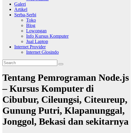
Galeri
Artikel
Serba-Serbi
Toko
Blog
Lowongan
Info Kursus Komputer
Jual Laptop
Internet Provider
Internet Glosindo
Tentang Pemrograman Node.js
– Kursus Komputer di
Cibubur, Cileungsi, Citeureup,
Gunung Putri, Klapanunggal,
Jonggol, Bekasi dan sekitarnya