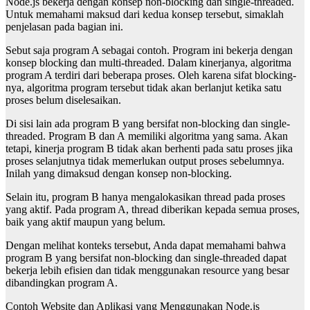
Node.js bekerja dengan konsep non-blocking dan single-threaded.
Untuk memahami maksud dari
kedua konsep tersebut, simaklah
penjelasan pada bagian ini.
Sebut saja program A sebagai contoh. Program ini bekerja dengan
konsep blocking dan multi-
threaded. Dalam kinerjanya, algoritma
program A terdiri dari beberapa proses. Oleh karena
sifat blocking-
nya, algoritma program tersebut tidak akan berlanjut ketika satu
proses belum
diselesaikan.
Di sisi lain ada program B yang bersifat non-blocking dan single-
threaded. Program B dan A
memiliki algoritma yang sama. Akan
tetapi, kinerja program B tidak akan berhenti pada satu
proses jika
proses selanjutnya tidak memerlukan output proses sebelumnya.
Inilah yang
dimaksud dengan konsep non-blocking.
Selain itu, program B hanya mengalokasikan thread pada proses
yang aktif. Pada program A,
thread diberikan kepada semua proses,
baik yang aktif maupun yang belum.
Dengan melihat konteks tersebut, Anda dapat memahami bahwa
program B yang bersifat non-
blocking dan single-threaded dapat
bekerja lebih efisien dan tidak menggunakan resource yang
besar
dibandingkan program A.
Contoh Website dan Aplikasi yang Menggunakan Node.js