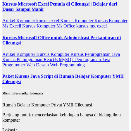
Kursus Microsoft Excel Pemula di Cileungsi | Belajar dari
Dasar Sampai Mahir
Artikel
Komputer
kursus excel
Kursus Komputer
Kursus Komputer
Ms Excell
Kursus Komputer Ms Office
kursus ms. excel
Kursus Microsoft Office untuk Administrasi Perkantoran di
Cileungsi
Artikel
Komputer
Kursus Komputer
Kursus Pemrograman Java
Kursus Pemrograman ReactJs
MySQL
Pemrograman Java
Programmer
Web Desain
Web Programming
Paket Kursus Java Script di Rumah Belajar Komputer YMII
Cileungsi
Mitra Informatika Indonesia
Rumah Belajar Komputer Privat YMII Cileungsi
Berjuang untuk mencerdaskan kehidupan bangsa di bidang ilmu
komputer
Lokasi :