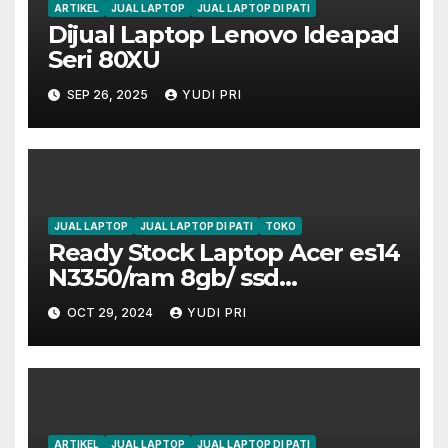
ARTIKEL
JUAL LAPTOP
JUAL LAPTOP DI PATI
Dijual Laptop Lenovo Ideapad
Seri 80XU
SEP 26, 2025
YUDI PRI
JUAL LAPTOP
JUAL LAPTOP DI PATI
TOKO
Ready Stock Laptop Acer es14
N3350/ram 8gb/ ssd
256gb/mulus
OCT 29, 2024
YUDI PRI
ARTIKEL
JUAL LAPTOP
JUAL LAPTOP DI PATI