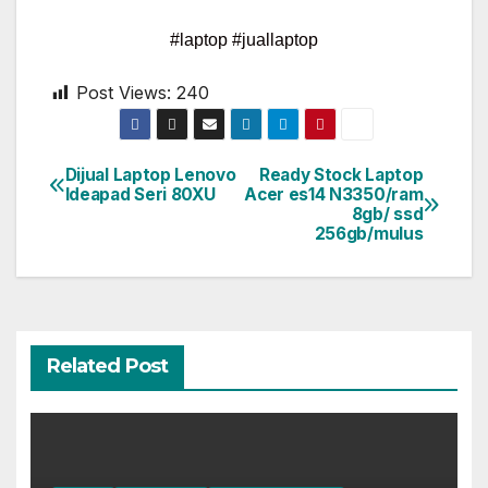
#laptop #juallaptop
Post Views:
240
Dijual Laptop Lenovo
Ready Stock Laptop
Ideapad Seri 80XU
Acer es14 N3350/ram
8gb/ ssd
256gb/mulus
Related Post