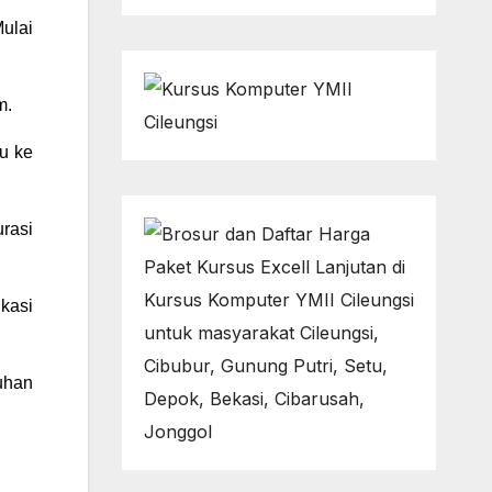
Mulai
m.
tu ke
urasi
ikasi
uhan