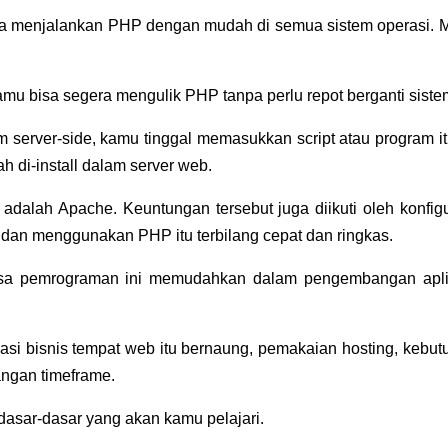
 bisa menjalankan PHP dengan mudah di semua
sistem operasi. 
 kamu bisa segera mengulik PHP tanpa perlu
repot berganti siste
 server-side, kamu tinggal memasukkan script
atau program i
h di-install dalam server
web.
al adalah Apache. Keuntungan tersebut juga
diikuti oleh konfig
, dan menggunakan PHP itu
terbilang cepat dan ringkas.
hasa pemrograman ini memudahkan dalam pengembangan
apl
kasi bisnis tempat web itu bernaung,
pemakaian hosting, kebut
angan timeframe.
dasar-dasar yang akan kamu pelajari.