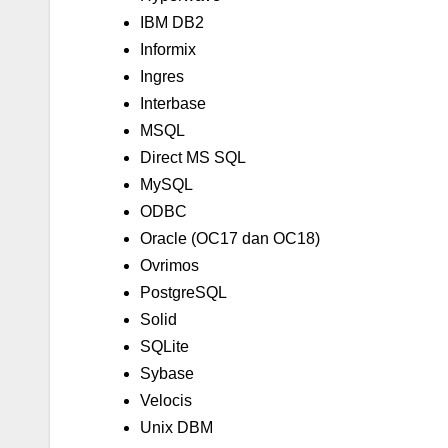
IBM DB2
Informix
Ingres
Interbase
MSQL
Direct MS SQL
MySQL
ODBC
Oracle (OC17 dan OC18)
Ovrimos
PostgreSQL
Solid
SQLite
Sybase
Velocis
Unix DBM