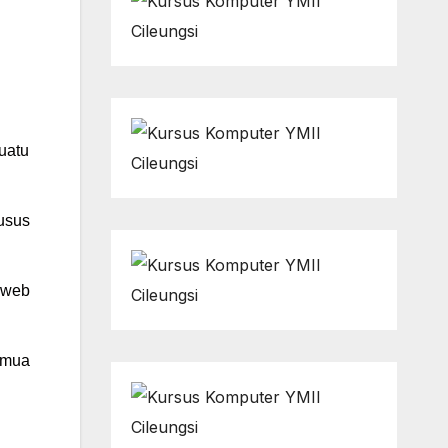
uatu
usus
 web
emua