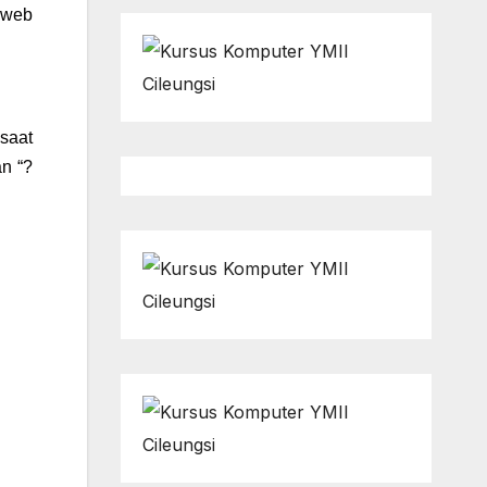
 web
saat
n “?