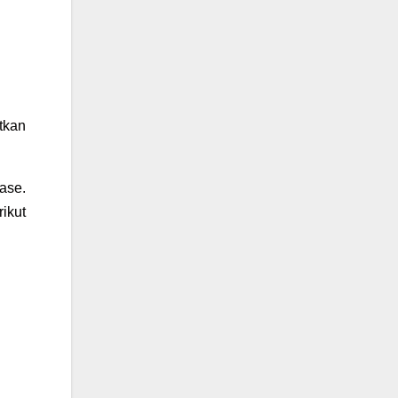
tkan
ase.
ikut