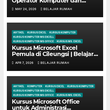
Operator Komputer dan
Digital Marketing di Bekasi
MAY 24, 2026
BELAJAR RUMAH
ARTIKEL
KURSUS EXCEL
KURSUS KOMPUTER
KURSUS KOMPUTER MS EXCELL
KURSUS KOMPUTER MS OFFICE
KURSUS MS. EXCEL
Kursus Microsoft Excel
Pemula di Cileungsi | Belajar
dari Dasar Sampai Mahir
APR 7, 2026
BELAJAR RUMAH
ARTIKEL
KOMPUTER
KURSUS EXCEL
KURSUS KOMPUTER
KURSUS KOMPUTER MS EXCELL
KURSUS KOMPUTER MS OFFICE
KURSUS MS. EXCEL
Kursus Microsoft Office
untuk Administrasi