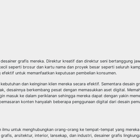
desainer grafis mereka. Direktur kreatif dan direktur seni bertanggung ja
cil seperti brosur dan kartu nama dan proyek besar seperti seluruh kamp
g efektif untuk memanfaatkan keputusan pembelian konsumen.
 kebutuhan dan keinginan klien mereka secara efektif. Sementara desain gr
cetak, desainnya berkembang pesat dengan memasukkan aset digital. Mem
 ingin masuk ke dalam periklanan sehingga mereka dapat dengan yakin mem
n pemasaran konten hanyalah beberapa penggunaan digital dari desain pem
in ilmu untuk menghubungkan orang-orang ke tempat-tempat yang mereka k
fis, arsitektur, interior, lansekap, dan industri, desainer grafis lingkun