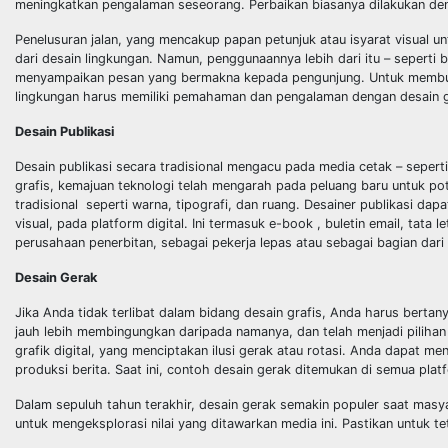
meningkatkan
pengalaman seseorang. Perbaikan biasanya dilakukan deng
Penelusuran jalan, yang mencakup papan petunjuk atau isyarat visual u
dari
desain lingkungan. Namun, penggunaannya lebih dari itu – seperti 
menyampaikan pesan yang
bermakna kepada pengunjung. Untuk membuat
lingkungan harus memiliki pemahaman dan
pengalaman dengan desain gr
Desain Publikasi
Desain publikasi secara tradisional mengacu pada media cetak – seperti
grafis,
kemajuan teknologi telah mengarah pada peluang baru untuk po
tradisional seperti warna,
tipografi, dan ruang. Desainer publikasi d
visual, pada platform digital. Ini
termasuk e-book , buletin email, tata l
perusahaan penerbitan, sebagai pekerja
lepas atau sebagai bagian dari 
Desain Gerak
Jika Anda tidak terlibat dalam bidang desain grafis, Anda harus bertany
jauh
lebih membingungkan daripada namanya, dan telah menjadi pilihan
grafik digital,
yang menciptakan ilusi gerak atau rotasi. Anda dapat men
produksi berita. Saat ini,
contoh desain gerak ditemukan di semua platform
Dalam sepuluh tahun terakhir, desain gerak semakin populer saat masy
untuk
mengeksplorasi nilai yang ditawarkan media ini. Pastikan untuk te