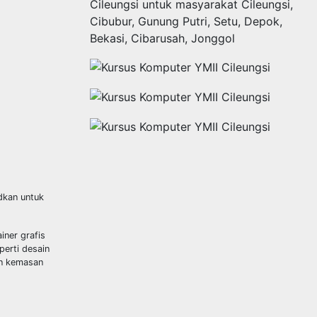
udkan untuk
ner grafis
perti desain
dan kemasan