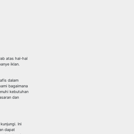
wab atas hal-hal
anye iklan.
afis dalam
ahami bagaimana
enuhi kebutuhan
asaran dan
unjungi. Ini
gan dapat