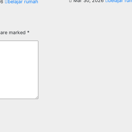
Mar 30, 2026
belajar ru
26
belajar rumah
s are marked
*