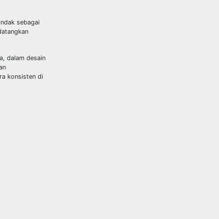
indak sebagai
ndatangkan
a, dalam desain
an
a konsisten di