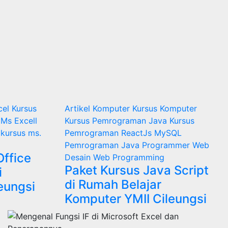
cel
Kursus
Artikel
Komputer
Kursus Komputer
Ms Excell
Kursus Pemrograman Java
Kursus
e
kursus ms.
Pemrograman ReactJs
MySQL
Pemrograman Java
Programmer
Web
Office
Desain
Web Programming
Paket Kursus Java Script
i
di Rumah Belajar
eungsi
Komputer YMII Cileungsi