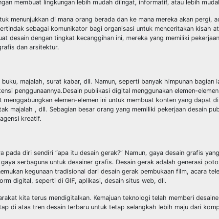
an membuat lingkungan lebih mudah diingat, informatif, atau lebih mudah
ntuk menunjukkan di mana orang berada dan ke mana mereka akan pergi, ada
bertindak sebagai komunikator bagi organisasi untuk menceritakan kisah a
 desain dengan tingkat kecanggihan ini, mereka yang memiliki pekerjaan
afis dan arsitektur.
 buku, majalah, surat kabar, dll. Namun, seperti banyak himpunan bagian la
tensi penggunaannya.Desain publikasi digital menggunakan elemen-elemen
apat menggabungkan elemen-elemen ini untuk membuat konten yang dapat d
etak majalah , dll. Sebagian besar orang yang memiliki pekerjaan desain pub
agensi kreatif.
a pada diri sendiri “apa itu desain gerak?” Namun, gaya desain grafis yang
 gaya serbaguna untuk desainer grafis. Desain gerak adalah generasi po
emukan kegunaan tradisional dari desain gerak pembukaan film, acara tele
 digital, seperti di GIF, aplikasi, desain situs web, dll.
arakat kita terus mendigitalkan. Kemajuan teknologi telah memberi desain
tap di atas tren desain terbaru untuk tetap selangkah lebih maju dari komp