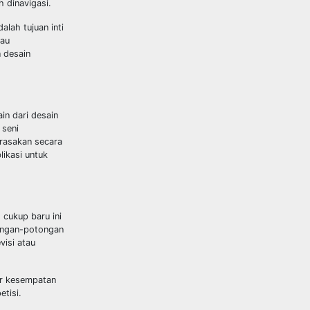
 dinavigasi.
lah tujuan inti
tau
 desain
in dari desain
 seni
irasakan secara
likasi untuk
 cukup baru ini
tongan-potongan
visi atau
er kesempatan
etisi.