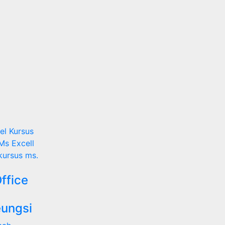
cel
Kursus
Ms Excell
kursus ms.
ffice
eungsi