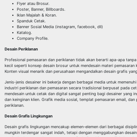
Flyer atau Brosur.
Poster, Banner, Billboards.
Iklan Majalah & Koran.
Spanduk Cetak.
Banner Sosial Media (instagram, facebook, dll)
Katalog.
Company Profile.
Desain Periklanan
Profesional pemasaran dan periklanan tidak akan berarti apa-apa tanpa 
kecil
seperti konsep desain brosur untuk mendesain materi pemasaran ke
Konten visual
menarik dan perusahaan mengandalkan desain grafis yan
Jenis-jenis desainer ini bekerja dengan berbagai media untuk memenuhi
industri
periklanan dan pemasaran secara tradisional berpusat pada 
mendesain untuk cetak
dan digital sangat penting bagi desainer yang
dan keinginan klien.
Grafik media sosial, templat pemasaran email, da
periklanan.
Desain Grafis Lingkungan
Desain grafis lingkungan mencakup elemen-elemen dari berbagai disipl
mungkin
terdengar sangat indah, tetapi dengan menggabungkan desain gra