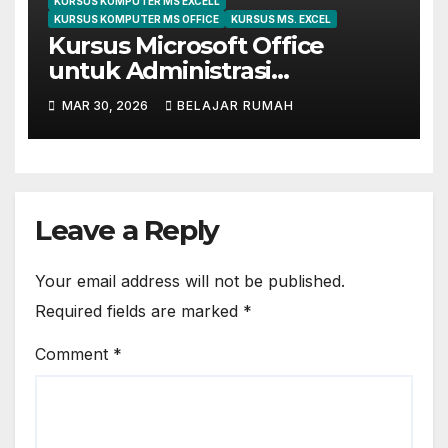
KURSUS KOMPUTER MS EXCELL
KURSUS KOMPUTER MS OFFICE
KURSUS MS. EXCEL
Kursus Microsoft Office
untuk Administrasi
Perkantoran di Cileungsi
MAR 30, 2026
BELAJAR RUMAH
Leave a Reply
Your email address will not be published.
Required fields are marked
*
Comment
*