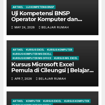
ARTIKEL
UJI KOMPETENSI BNSP
Uji Kompetensi BNSP
Operator Komputer dan
Digital Marketing di Bekasi
MAY 24, 2026
BELAJAR RUMAH
ARTIKEL
KURSUS EXCEL
KURSUS KOMPUTER
KURSUS KOMPUTER MS EXCELL
KURSUS KOMPUTER MS OFFICE
KURSUS MS. EXCEL
Kursus Microsoft Excel
Pemula di Cileungsi | Belajar
dari Dasar Sampai Mahir
APR 7, 2026
BELAJAR RUMAH
ARTIKEL
KOMPUTER
KURSUS EXCEL
KURSUS KOMPUTER