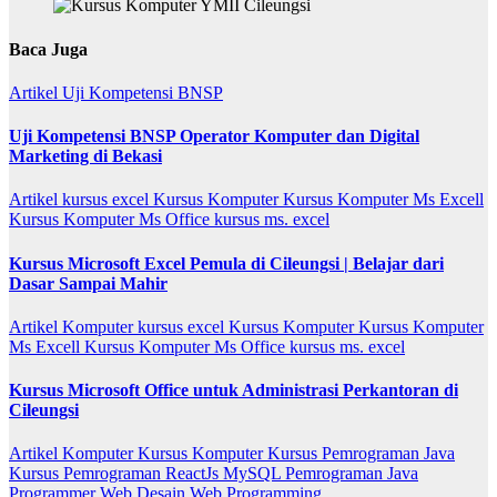
Baca Juga
Artikel
Uji Kompetensi BNSP
Uji Kompetensi BNSP Operator Komputer dan Digital
Marketing di Bekasi
Artikel
kursus excel
Kursus Komputer
Kursus Komputer Ms Excell
Kursus Komputer Ms Office
kursus ms. excel
Kursus Microsoft Excel Pemula di Cileungsi | Belajar dari
Dasar Sampai Mahir
Artikel
Komputer
kursus excel
Kursus Komputer
Kursus Komputer
Ms Excell
Kursus Komputer Ms Office
kursus ms. excel
Kursus Microsoft Office untuk Administrasi Perkantoran di
Cileungsi
Artikel
Komputer
Kursus Komputer
Kursus Pemrograman Java
Kursus Pemrograman ReactJs
MySQL
Pemrograman Java
Programmer
Web Desain
Web Programming