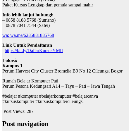
Paket Kursus Lengkap dari pemula sampai mahir
Info lebih lanjut hubungi:
– 0858 8188 5768 (Sutrisno)
– 0878 7041 7544 (Safei)
wa: wa.me/6285881885768
Link Untuk Pendaftaran
–
https://bit.ly/DaftarKursusYMII
Lokasi:
Kampus 1
Perum Harvest City Cluster Bromelia B9 No 12 Cileungsi Bogor
Rumah Belajar Komputer Pati
Perum Pesona Kedungsari A14 – Tayu – Pati – Jawa Tengah
#belajar #komputer #belajarkomputer #belajarcanva
#kursuskomputer #kursuskomputercileungsi
Post Views:
287
Post navigation