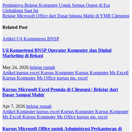
Pentingnya Belajar Komputer Untuk Semua Orang di Era
Globalisasi Saat Ini
Belajar Microsoft Office dari Dasar hingga Mahir di YMII Cileungsi
Related Post
Artikel
Uji Kompetensi BNSP
Uji Kompetensi BNSP Operator Komputer dan Digital
Marketing di Bekasi
May 24, 2026
belajar rumah
Artikel
kursus excel
Kursus Komputer
Kursus Komputer Ms Excell
Kursus Komputer Ms Office
kursus ms. excel
Kursus Microsoft Excel Pemula di Cileungsi | Belajar dari
Dasar Sampai Mahir
Apr 7, 2026
belajar rumah
Artikel
Komputer
kursus excel
Kursus Komputer
Kursus Komputer
Ms Excell
Kursus Komputer Ms Office
kursus ms. excel
Kursus Microsoft Office untuk Administrasi Perkantoran di