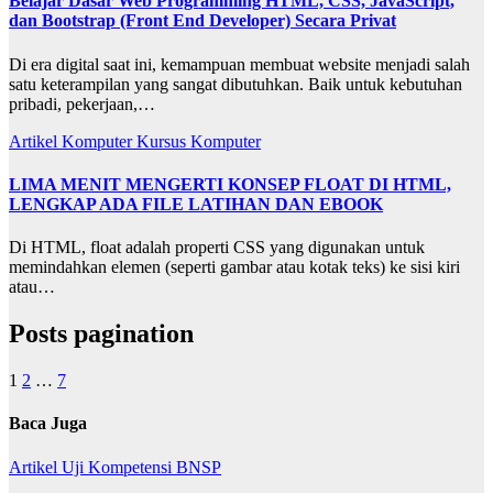
Belajar Dasar Web Programming HTML, CSS, JavaScript,
dan Bootstrap (Front End Developer) Secara Privat
Di era digital saat ini, kemampuan membuat website menjadi salah
satu keterampilan yang sangat dibutuhkan. Baik untuk kebutuhan
pribadi, pekerjaan,…
Artikel
Komputer
Kursus Komputer
LIMA MENIT MENGERTI KONSEP FLOAT DI HTML,
LENGKAP ADA FILE LATIHAN DAN EBOOK
Di HTML, float adalah properti CSS yang digunakan untuk
memindahkan elemen (seperti gambar atau kotak teks) ke sisi kiri
atau…
Posts pagination
1
2
…
7
Baca Juga
Artikel
Uji Kompetensi BNSP