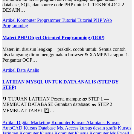
database, SQL, dan source code PHP untuk: 1. TEKNOLOGI 2.
DESAIN…
Artikel
Komputer
Programmer
Tutorial
Tutorial PHP
Web
Programming
Materi PHP Object Oriented Programming (OOP)
Materi ini disusun lengkap + praktik, cocok untuk: Semua contoh
bisa langsung dirun menggunakan browser & XAMPP/Laragon. 1.
Pengantar OOP…
Artikel
Data Analis
LATIHAN MYSQL UNTUK DATA ANALIS (STEP BY
STEP)
🔰 TUJUAN LATIHAN Peserta mampu: 🧱 STEP 1 —
MEMBUAT DATABASE Gunakan database: 🧱 STEP 2 —
MEMBUAT TABEL 1️⃣…
Artikel
Digital Marketing
Komputer
Kursus Akuntansi
Kursus
AutoCAD
Kursus Database Ms. Access
kursus desain grafis
Kursus
Jaringan Komputer
Kursus Komputer
Kursus Komputer Ms Excell