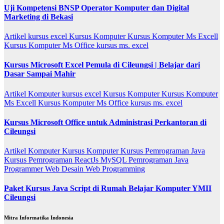
Uji Kompetensi BNSP Operator Komputer dan Digital
Marketing di Bekasi
Artikel
kursus excel
Kursus Komputer
Kursus Komputer Ms Excell
Kursus Komputer Ms Office
kursus ms. excel
Kursus Microsoft Excel Pemula di Cileungsi | Belajar dari
Dasar Sampai Mahir
Artikel
Komputer
kursus excel
Kursus Komputer
Kursus Komputer
Ms Excell
Kursus Komputer Ms Office
kursus ms. excel
Kursus Microsoft Office untuk Administrasi Perkantoran di
Cileungsi
Artikel
Komputer
Kursus Komputer
Kursus Pemrograman Java
Kursus Pemrograman ReactJs
MySQL
Pemrograman Java
Programmer
Web Desain
Web Programming
Paket Kursus Java Script di Rumah Belajar Komputer YMII
Cileungsi
Mitra Informatika Indonesia