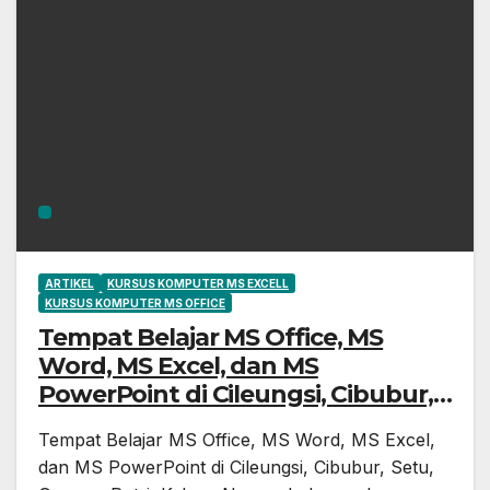
ARTIKEL
KURSUS KOMPUTER MS EXCELL
KURSUS KOMPUTER MS OFFICE
Tempat Belajar MS Office, MS
Word, MS Excel, dan MS
PowerPoint di Cileungsi, Cibubur,
Setu, Gunung Putri, Kelapa
Tempat Belajar MS Office, MS Word, MS Excel,
Nunggal, Jonggol, dan Sekitarnya
dan MS PowerPoint di Cileungsi, Cibubur, Setu,