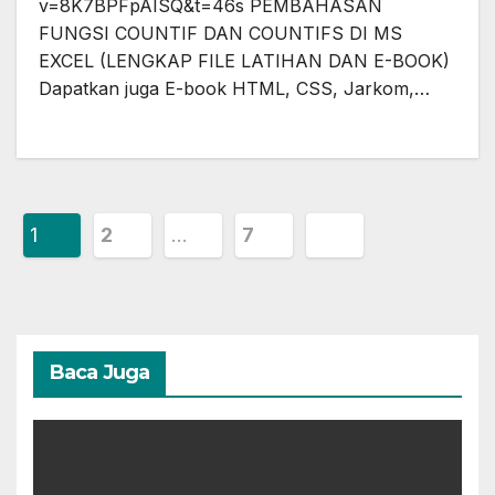
v=8K7BPFpAISQ&t=46s PEMBAHASAN
FUNGSI COUNTIF DAN COUNTIFS DI MS
EXCEL (LENGKAP FILE LATIHAN DAN E-BOOK)
Dapatkan juga E-book HTML, CSS, Jarkom,…
Posts
1
2
…
7
pagination
Baca Juga