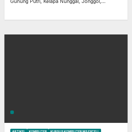
Gunung Putri, Kelapa Nunggal, Jonggol,…
ARTIKEL
KOMPUTER
KURSUS KOMPUTER MS EXCELL