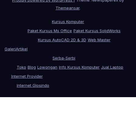
Proudly powered by WordPress
|
Theme: Newspaperex by
Themeansar
.
Kursus Komputer
Paket Kursus Ms Office
Paket Kursus SolidWorks
Kursus AutoCAD 2D & 3D
Web Master
Galeri
Artikel
Serba-Serbi
Toko
Blog
Lowongan
Info Kursus Komputer
Jual Laptop
Internet Provider
Internet Glosindo