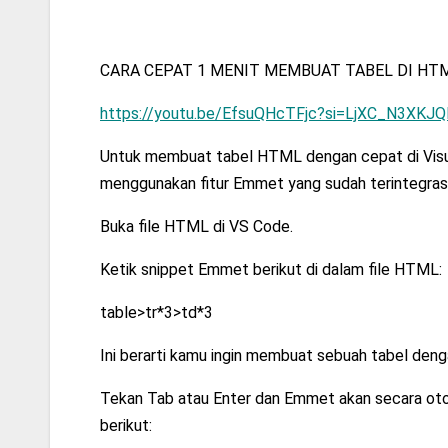
CARA CEPAT 1 MENIT MEMBUAT TABEL DI H
https://youtu.be/EfsuQHcTFjc?si=LjXC_N3XKJ
Untuk membuat tabel HTML dengan cepat di Visu
menggunakan fitur Emmet yang sudah terintegrasi
Buka file HTML di VS Code.
Ketik snippet Emmet berikut di dalam file HTML:
table>tr*3>td*3
Ini berarti kamu ingin membuat sebuah tabel dengan 
Tekan Tab atau Enter dan Emmet akan secara ot
berikut: