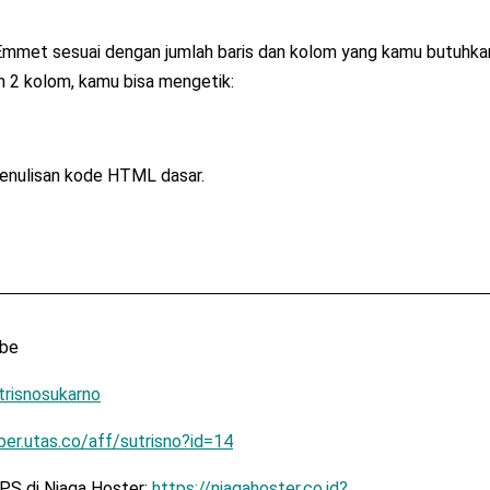
Emmet sesuai dengan jumlah baris dan kolom yang kamu butuhka
n 2 kolom, kamu bisa mengetik:
penulisan kode HTML dasar.
ibe
utrisnosukarno
er.utas.co/aff/sutrisno?id=14
VPS di Niaga Hoster:
https://niagahoster.co.id?