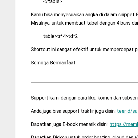
</table>
Kamu bisa menyesuaikan angka di dalam snippet 
Misalnya, untuk membuat tabel dengan 4 baris da
table>tr*4>td*2
Shortcut ini sangat efektif untuk mempercepat 
Semoga Bermanfaat
Support kami dengan cara like, komen dan subscr
Anda juga bisa support traktir juga disini
teer.id/s
Dapatkan juga E-book menarik disini:
https://memb
Dapatkan Diskon untuk order hosting, cloud dan 