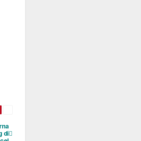
rna
 di
cel