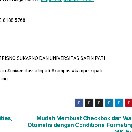
58 8188 5768
RISNO SUKARNO DAN UNIVERSITAS SAFIN PATI
in #universitassafinpati #kampus #kampusdipati
ming
ties,
Mudah Membuat Checkbox dan Wa
Otomatis dengan Conditional Formating
MS. Ex