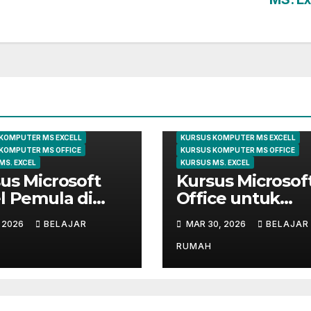
KURSUS EXCEL
ARTIKEL
KOMPUTER
KURSUS E
 KOMPUTER
KURSUS KOMPUTER
KOMPUTER MS EXCELL
KURSUS KOMPUTER MS EXCELL
KOMPUTER MS OFFICE
KURSUS KOMPUTER MS OFFICE
MS. EXCEL
KURSUS MS. EXCEL
us Microsoft
Kursus Microsof
l Pemula di
Office untuk
ungsi | Belajar
Administrasi
, 2026
BELAJAR
MAR 30, 2026
BELAJAR
 Dasar Sampai
Perkantoran di
r
Cileungsi
RUMAH