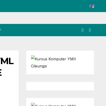
TML
E