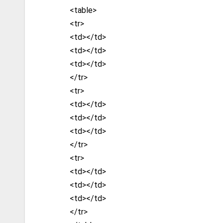
<table>
<tr>
<td></td>
<td></td>
<td></td>
</tr>
<tr>
<td></td>
<td></td>
<td></td>
</tr>
<tr>
<td></td>
<td></td>
<td></td>
</tr>