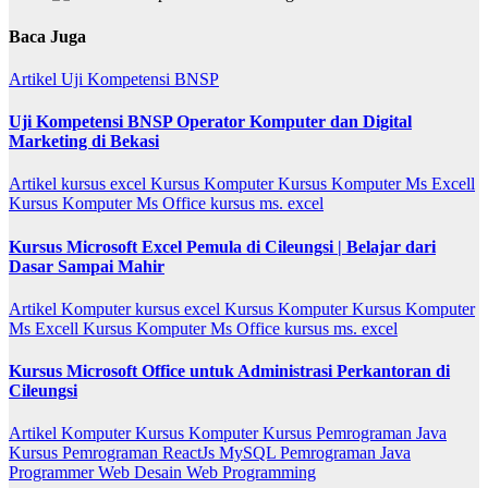
Baca Juga
Artikel
Uji Kompetensi BNSP
Uji Kompetensi BNSP Operator Komputer dan Digital
Marketing di Bekasi
Artikel
kursus excel
Kursus Komputer
Kursus Komputer Ms Excell
Kursus Komputer Ms Office
kursus ms. excel
Kursus Microsoft Excel Pemula di Cileungsi | Belajar dari
Dasar Sampai Mahir
Artikel
Komputer
kursus excel
Kursus Komputer
Kursus Komputer
Ms Excell
Kursus Komputer Ms Office
kursus ms. excel
Kursus Microsoft Office untuk Administrasi Perkantoran di
Cileungsi
Artikel
Komputer
Kursus Komputer
Kursus Pemrograman Java
Kursus Pemrograman ReactJs
MySQL
Pemrograman Java
Programmer
Web Desain
Web Programming