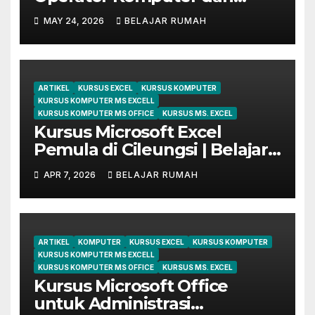
Digital Marketing di Bekasi
MAY 24, 2026
BELAJAR RUMAH
ARTIKEL
KURSUS EXCEL
KURSUS KOMPUTER
KURSUS KOMPUTER MS EXCELL
KURSUS KOMPUTER MS OFFICE
KURSUS MS. EXCEL
Kursus Microsoft Excel
Pemula di Cileungsi | Belajar
dari Dasar Sampai Mahir
APR 7, 2026
BELAJAR RUMAH
ARTIKEL
KOMPUTER
KURSUS EXCEL
KURSUS KOMPUTER
KURSUS KOMPUTER MS EXCELL
KURSUS KOMPUTER MS OFFICE
KURSUS MS. EXCEL
Kursus Microsoft Office
untuk Administrasi