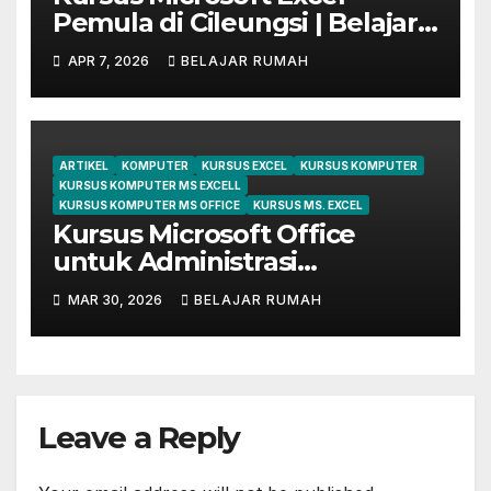
Pemula di Cileungsi | Belajar
dari Dasar Sampai Mahir
APR 7, 2026
BELAJAR RUMAH
ARTIKEL
KOMPUTER
KURSUS EXCEL
KURSUS KOMPUTER
KURSUS KOMPUTER MS EXCELL
KURSUS KOMPUTER MS OFFICE
KURSUS MS. EXCEL
Kursus Microsoft Office
untuk Administrasi
Perkantoran di Cileungsi
MAR 30, 2026
BELAJAR RUMAH
Leave a Reply