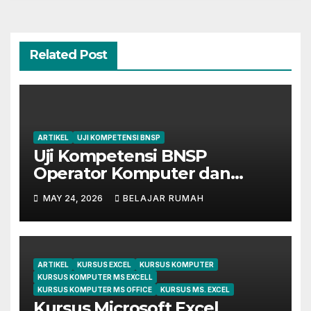
Related Post
ARTIKEL
UJI KOMPETENSI BNSP
Uji Kompetensi BNSP
Operator Komputer dan
Digital Marketing di Bekasi
MAY 24, 2026
BELAJAR RUMAH
ARTIKEL
KURSUS EXCEL
KURSUS KOMPUTER
KURSUS KOMPUTER MS EXCELL
KURSUS KOMPUTER MS OFFICE
KURSUS MS. EXCEL
Kursus Microsoft Excel