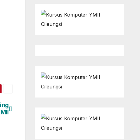
ting
MII