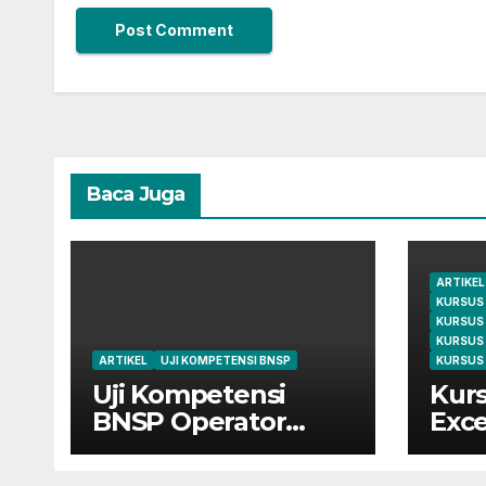
Baca Juga
ARTIKEL
KURSUS
KURSUS
KURSUS
ARTIKEL
UJI KOMPETENSI BNSP
KURSUS 
Uji Kompetensi
Kurs
BNSP Operator
Exce
Komputer dan
Cile
Digital Marketing di
dari