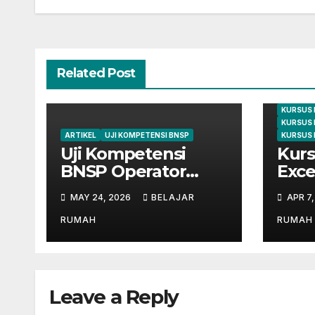
Related Post
ARTIKEL
KURSUS
KURSUS 
KURSUS 
ARTIKEL
UJI KOMPETENSI BNSP
KURSUS 
Uji Kompetensi
Kurs
BNSP Operator
Exce
Komputer dan
Cile
MAY 24, 2026
BELAJAR
APR 7
Digital Marketing di
dari
Bekasi
Mahi
RUMAH
RUMAH
Leave a Reply