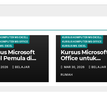
KURSUS EXCEL
ARTIKEL
KOMPUTER
KURSUS E
 KOMPUTER
KURSUS KOMPUTER
KOMPUTER MS EXCELL
KURSUS KOMPUTER MS EXCELL
KOMPUTER MS OFFICE
KURSUS KOMPUTER MS OFFICE
MS. EXCEL
KURSUS MS. EXCEL
us Microsoft
Kursus Microsof
l Pemula di
Office untuk
ungsi | Belajar
Administrasi
, 2026
BELAJAR
MAR 30, 2026
BELAJAR
 Dasar Sampai
Perkantoran di
r
Cileungsi
RUMAH