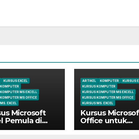
KURSUS EXCEL
ARTIKEL
KOMPUTER
KURSUS E
 KOMPUTER
KURSUS KOMPUTER
 KOMPUTER MS EXCELL
KURSUS KOMPUTER MS EXCELL
 KOMPUTER MS OFFICE
KURSUS KOMPUTER MS OFFICE
MS. EXCEL
KURSUS MS. EXCEL
us Microsoft
Kursus Microsof
l Pemula di
Office untuk
ungsi | Belajar
Administrasi
 Dasar Sampai
Perkantoran di