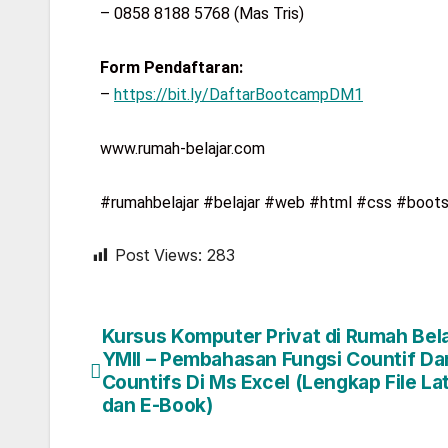
– 0858 8188 5768 (Mas Tris)
Form Pendaftaran:
–
https://bit.ly/DaftarBootcampDM1
www.rumah-belajar.com
#rumahbelajar #belajar #web #html #css #boots
Post Views:
283
Kursus Komputer Privat di Rumah Bela
YMII – Pembahasan Fungsi Countif Da
Countifs Di Ms Excel (Lengkap File La
dan E-Book)