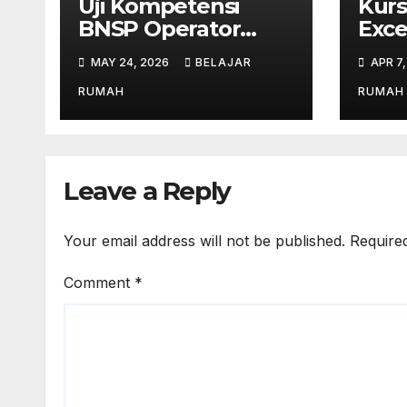
Uji Kompetensi
Kurs
BNSP Operator
Exce
Komputer dan
Cile
MAY 24, 2026
BELAJAR
APR 7
Digital Marketing di
dari
Bekasi
Mahi
RUMAH
RUMAH
Leave a Reply
Your email address will not be published.
Require
Comment
*