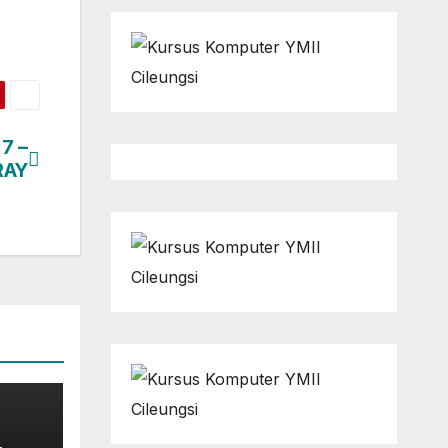
7 –
RAY
XCEL