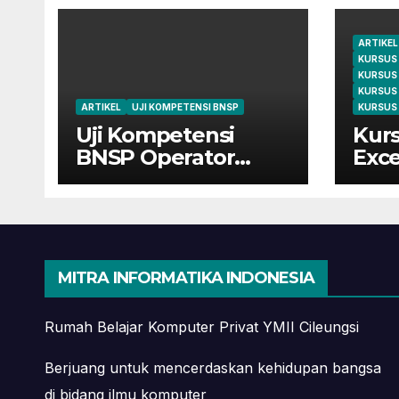
ARTIKEL
KURSUS
KURSUS
KURSUS
ARTIKEL
UJI KOMPETENSI BNSP
KURSUS 
Uji Kompetensi
Kurs
BNSP Operator
Exce
Komputer dan
Cile
Digital Marketing di
dari
Bekasi
Mah
MITRA INFORMATIKA INDONESIA
Rumah Belajar Komputer Privat YMII Cileungsi
Berjuang untuk mencerdaskan kehidupan bangsa
di bidang ilmu komputer