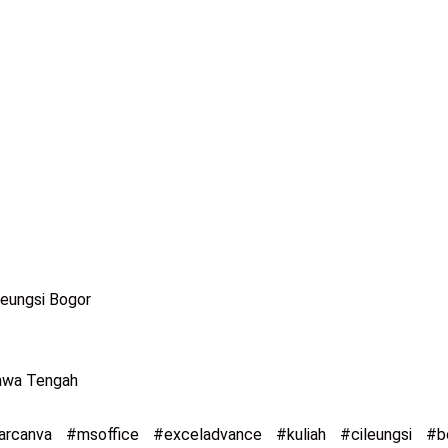
leungsi Bogor
Jawa Tengah
jarcanva #msoffice #exceladvance #kuliah #cileungsi #b