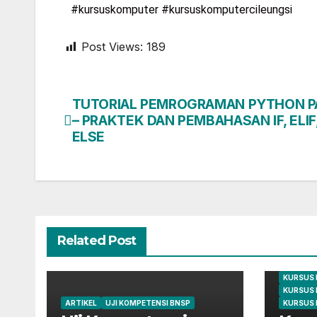
#kursuskomputer #kursuskomputercileungsi
Post Views:
189
TUTORIAL PEMROGRAMAN PYTHON P
– PRAKTEK DAN PEMBAHASAN IF, ELIF
ELSE
Related Post
ARTIKEL
KURSUS
KURSUS 
KURSUS 
ARTIKEL
UJI KOMPETENSI BNSP
KURSUS 