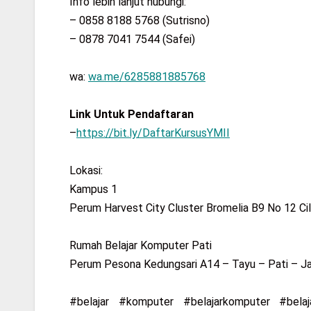
Info lebih lanjut hubungi:
– 0858 8188 5768 (Sutrisno)
– 0878 7041 7544 (Safei)
wa:
wa.me/6285881885768
Link Untuk Pendaftaran
–
https://bit.ly/DaftarKursusYMII
Lokasi:
Kampus 1
Perum Harvest City Cluster Bromelia B9 No 12 Ci
Rumah Belajar Komputer Pati
Perum Pesona Kedungsari A14 – Tayu – Pati – 
#belajar #komputer #belajarkomputer #bela