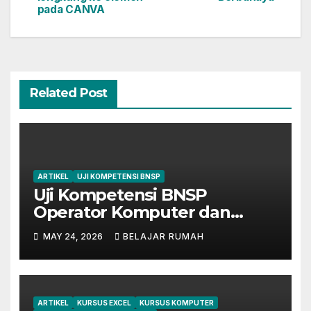
pada CANVA
Related Post
ARTIKEL
UJI KOMPETENSI BNSP
Uji Kompetensi BNSP
Operator Komputer dan
Digital Marketing di Bekasi
MAY 24, 2026
BELAJAR RUMAH
ARTIKEL
KURSUS EXCEL
KURSUS KOMPUTER