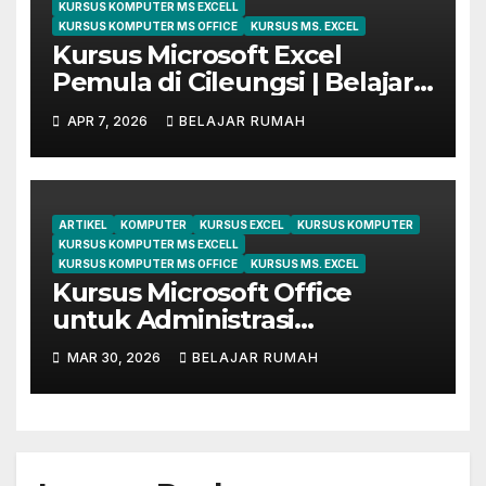
KURSUS KOMPUTER MS EXCELL
KURSUS KOMPUTER MS OFFICE
KURSUS MS. EXCEL
Kursus Microsoft Excel
Pemula di Cileungsi | Belajar
dari Dasar Sampai Mahir
APR 7, 2026
BELAJAR RUMAH
ARTIKEL
KOMPUTER
KURSUS EXCEL
KURSUS KOMPUTER
KURSUS KOMPUTER MS EXCELL
KURSUS KOMPUTER MS OFFICE
KURSUS MS. EXCEL
Kursus Microsoft Office
untuk Administrasi
Perkantoran di Cileungsi
MAR 30, 2026
BELAJAR RUMAH