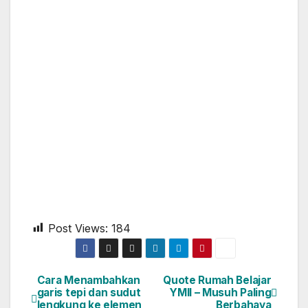
Post Views:
184
Cara Menambahkan
Quote Rumah Belajar
garis tepi dan sudut
YMII – Musuh Paling
lengkung ke elemen
Berbahaya