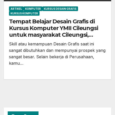
ARTIKEL
KOMPUTER
KURSUS DESAIN GRAFIS
KURSUS KOMPUTER
Tempat Belajar Desain Grafis di
Kursus Komputer YMII Cileungsi
untuk masyarakat Cileungsi,
Gunung Putri, Setu, Jonggol,
Skill atau kemampuan Desain Grafis saat ini
Cibubur, dan Sekitarnya
sangat dibutuhkan dan mempunyai prospek yang
sangat besar. Selain bekerja di Perusahaan,
kamu…