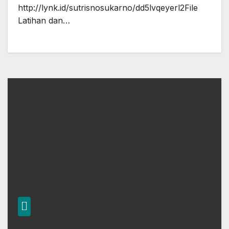
http://lynk.id/sutrisnosukarno/dd5lvqeyerl2File
Latihan dan…