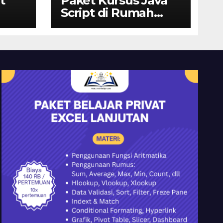
t
Paket Kursus Java
Script di Rumah
Belajar Komputer
YMII Cileungsi