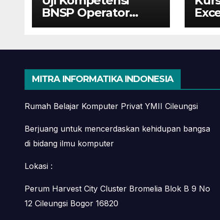
Uji Kompetensi
Kurs
BNSP Operator
Exce
Komputer dan
Cile
Digital Marketing di
dari
Bekasi
Mah
MITRA INFORMATIKA INDONESIA
Rumah Belajar Komputer Privat YMII Cileungsi
Berjuang untuk mencerdaskan kehidupan bangsa
di bidang ilmu komputer
Lokasi :
Perum Harvest City Cluster Bromelia Blok B 9 No
12 Cileungsi Bogor 16820