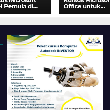
us Microsoft
Kursus Microsof
l Pemula di
Office untuk
ungsi | Belajar
Administrasi
 Dasar Sampai
Perkantoran di
ir
Cileungsi