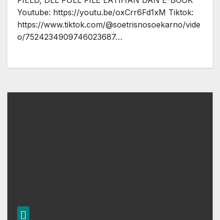
FIELD, DLL FULL FILE LATIHAN DAN E-BOOK
Youtube: https://youtu.be/oxCrr6Fd1xM Tiktok:
https://www.tiktok.com/@soetrisnosoekarno/vide
o/7524234909746023687…