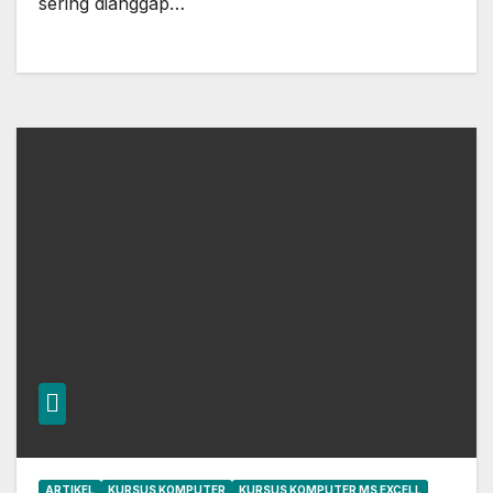
sering dianggap…
ARTIKEL
KURSUS KOMPUTER
KURSUS KOMPUTER MS EXCELL