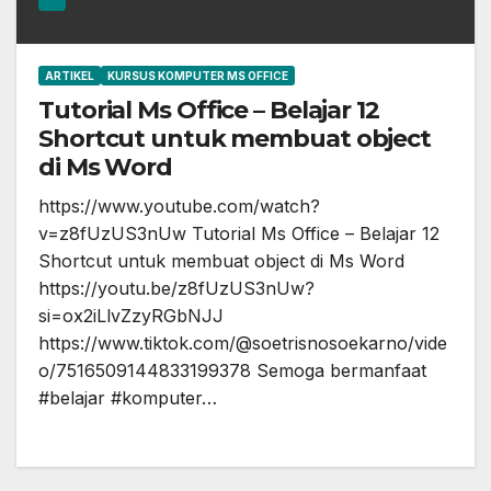
ARTIKEL
KURSUS KOMPUTER MS OFFICE
Tutorial Ms Office – Belajar 12
Shortcut untuk membuat object
di Ms Word
https://www.youtube.com/watch?
v=z8fUzUS3nUw Tutorial Ms Office – Belajar 12
Shortcut untuk membuat object di Ms Word
https://youtu.be/z8fUzUS3nUw?
si=ox2iLlvZzyRGbNJJ
https://www.tiktok.com/@soetrisnosoekarno/vide
o/7516509144833199378 Semoga bermanfaat
#belajar #komputer…