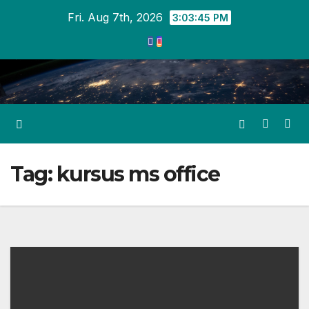
Skip
Fri. Aug 7th, 2026
3:03:46 PM
to
content
Tag:
kursus ms office