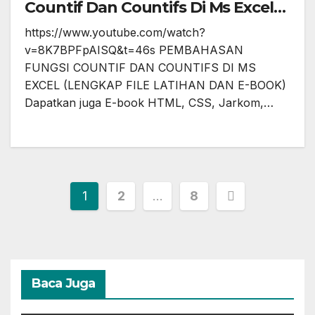
Countif Dan Countifs Di Ms Excel
(Lengkap File Latihan dan E-Book)
https://www.youtube.com/watch?
v=8K7BPFpAISQ&t=46s PEMBAHASAN
FUNGSI COUNTIF DAN COUNTIFS DI MS
EXCEL (LENGKAP FILE LATIHAN DAN E-BOOK)
Dapatkan juga E-book HTML, CSS, Jarkom,…
Posts
1
2
…
8
pagination
Baca Juga