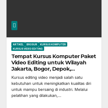
ARTIKEL
BROSUR
KURSUS KOMPUTER
KURSUS VIDEO EDITING
Tempat Kursus Komputer Paket
Video Editing untuk Wilayah
Jakarta, Bogor, Depok,
Cileungsi, Cibubur, Setu,
Kursus editing video menjadi salah satu
Gunung Putri, dan Sekitarnya
kebutuhan untuk meningkatkan kualitas diri
untuk mampu bersaing di industri. Melalui
pelatihan yang dilakukan,…