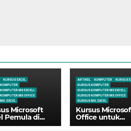
KURSUS EXCEL
ARTIKEL
KOMPUTER
KURSUS E
 KOMPUTER
KURSUS KOMPUTER
 KOMPUTER MS EXCELL
KURSUS KOMPUTER MS EXCELL
 KOMPUTER MS OFFICE
KURSUS KOMPUTER MS OFFICE
MS. EXCEL
KURSUS MS. EXCEL
us Microsoft
Kursus Microsof
l Pemula di
Office untuk
ungsi | Belajar
Administrasi