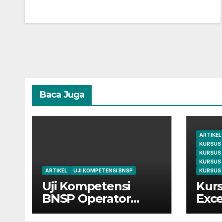
Baca Juga
ARTIKEL
KURSUS
KURSUS
KURSUS
ARTIKEL
UJI KOMPETENSI BNSP
KURSUS 
Uji Kompetensi
Kurs
BNSP Operator
Exce
Komputer dan
Cile