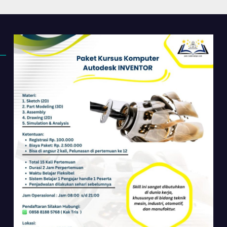
 Dasar Sampai
Perkantoran di
ir
Cileungsi