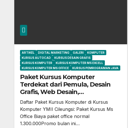
ARTIKEL
DIGITAL MARKETING
GALERI
KOMPUTER
KURSUS AUTOCAD
KURSUS DESAIN GRAFIS
KURSUS KOMPUTER
KURSUS KOMPUTER MS EXCELL
KURSUS KOMPUTER MS OFFICE
KURSUS PEMROGRAMAN JAVA
Paket Kursus Komputer
Terdekat dari Pemula, Desain
Grafis, Web Desain,
Pemrograman, AutoCAD, Video
Daftar Paket Kursus Komputer di Kursus
Editing di Kursus Komputer YMII
Komputer YMII Cileungsi: Paket Kursus Ms
Cileungsi
Office Biaya paket office normal
1.300.000Promo bulan ini…