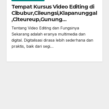
Tempat Kursus Video Editing di
Cibubur,Cileungsi,Klapanunggal
,Citeureup,Gunung
Putri,Bekasi,Jonggol dan
Tentang Video Editing dan Fungsinya
sekitarnya
Sekarang adalah eranya multimedia dan
digital. Digitalisasi dirasa lebih sederhana dan
praktis, baik dari segi…