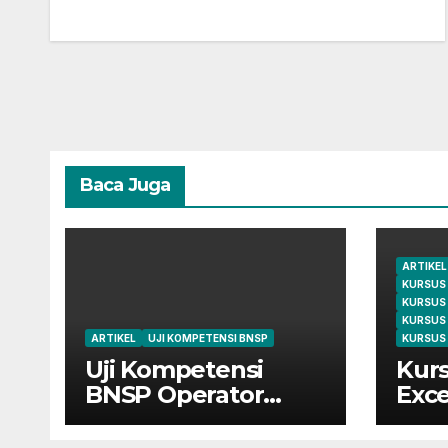
Baca Juga
ARTIKEL
KURSUS
KURSUS
KURSUS
ARTIKEL
UJI KOMPETENSI BNSP
KURSUS 
Uji Kompetensi
Kurs
BNSP Operator
Exce
Komputer dan
Cile
Digital Marketing di
dari