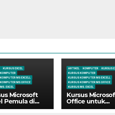
KURSUS EXCEL
ARTIKEL
KOMPUTER
KURSUS E
 KOMPUTER
KURSUS KOMPUTER
 KOMPUTER MS EXCELL
KURSUS KOMPUTER MS EXCELL
 KOMPUTER MS OFFICE
KURSUS KOMPUTER MS OFFICE
MS. EXCEL
KURSUS MS. EXCEL
us Microsoft
Kursus Microsof
l Pemula di
Office untuk
ungsi | Belajar
Administrasi
 Dasar Sampai
Perkantoran di