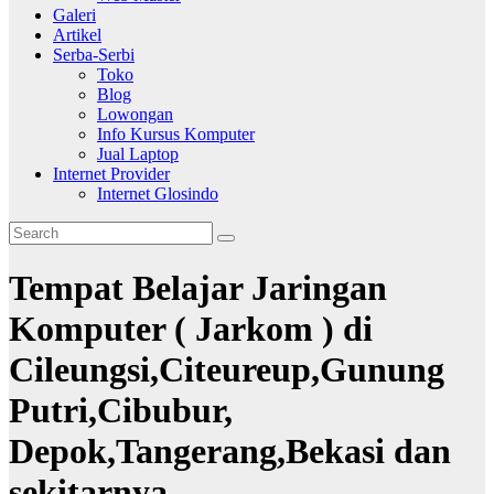
Galeri
Artikel
Serba-Serbi
Toko
Blog
Lowongan
Info Kursus Komputer
Jual Laptop
Internet Provider
Internet Glosindo
Tempat Belajar Jaringan
Komputer ( Jarkom ) di
Cileungsi,Citeureup,Gunung
Putri,Cibubur,
Depok,Tangerang,Bekasi dan
sekitarnya