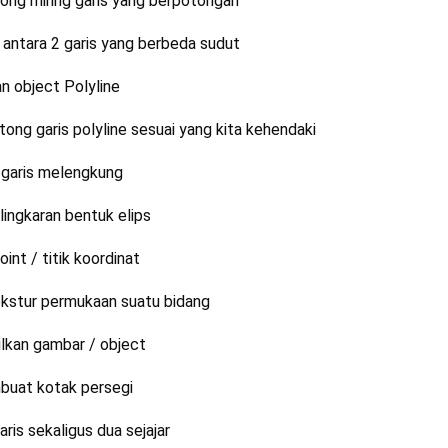
g miring garis yang berpotongan
ntara 2 garis yang berbeda sudut
 object Polyline
 garis polyline sesuai yang kita kehendaki
garis melengkung
ngkaran bentuk elips
t / titik koordinat
stur permukaan suatu bidang
kan gambar / object
uat kotak persegi
s sekaligus dua sejajar