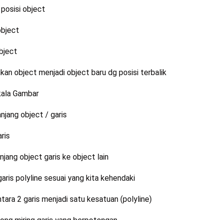
osisi object
bject
bject
n object menjadi object baru dg posisi
terbalik
ala Gambar
ang object / garis
ris
ng object garis ke object lain
s polyline sesuai yang kita kehendaki
a 2 garis menjadi satu kesatuan (polyline)