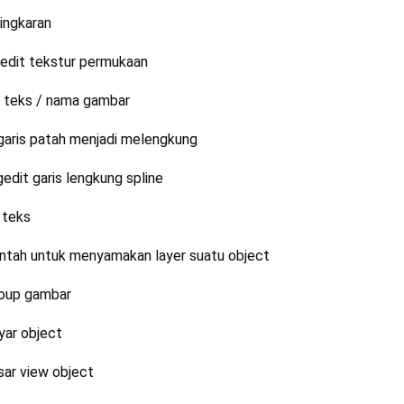
ingkaran
dit tekstur permukaan
teks / nama gambar
ris patah menjadi melengkung
it garis lengkung spline
 teks
ah untuk menyamakan layer suatu object
oup gambar
ar object
r view object