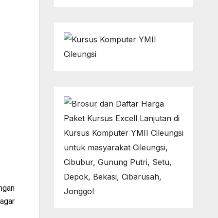
ngan
 agar