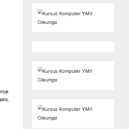
untuk
aris,