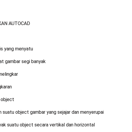
KAN AUTOCAD
is yang menyatu
t gambar segi banyak
elingkar
gkaran
object
suatu object gambar yang sejajar dan
menyerupai
suatu object secara vertikal dan horizontal