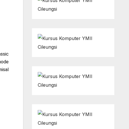
ssic
mode
misal