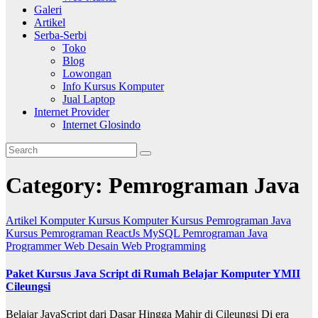
Galeri
Artikel
Serba-Serbi
Toko
Blog
Lowongan
Info Kursus Komputer
Jual Laptop
Internet Provider
Internet Glosindo
Category:
Pemrograman Java
Artikel
Komputer
Kursus Komputer
Kursus Pemrograman Java
Kursus Pemrograman ReactJs
MySQL
Pemrograman Java
Programmer
Web Desain
Web Programming
Paket Kursus Java Script di Rumah Belajar Komputer YMII
Cileungsi
Belajar JavaScript dari Dasar Hingga Mahir di Cileungsi Di era