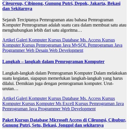
Citeureup, Cibinong, Gunung Putri, Depok, Jakarta, Bekasi
dan Sekitarnya
Sejarah Terciptanya Pemrograman atau bahasa Pemrograman
Komputer Pemrograman adalah suatu cara dalam membuat satu atau
menghubungkan lebih dari satu algoritma…
Artikel
Galeri
Komputer
Kursus Database Ms. Access
Kursus
Komputer
Kursus Pemrograman Java
MySQL
Pemrograman Java
Programmer
Web Desain
Web Development
Langkah – langkah dalam Pemrograman Komputer
Langkah-langkah dalam Pemrograman Komputer Dalam melakukan
suatu kegiatan, siapapun memerlukan langkah-langkah yang harus
dilalui. Demikian juga dengan pemrograman komputer. Urut-
urutan…
Artikel
Galeri
Komputer
Kursus Database Ms. Access
Kursus
Komputer
Kursus Komputer Ms Excell
Kursus Pemrograman Java
Pemrograman Java
Programmer
Web Development
Paket Kursus Database Microsoft Access di Cileungsi, Cibubur,
Gunung Putri, Setu, Bekasi, Jonggol dan sekitarnya