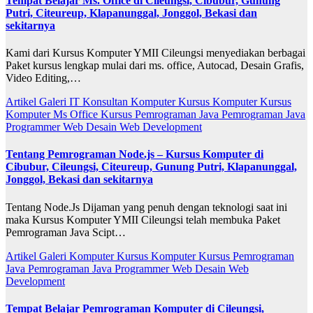
Tempat Belajar Ms. Office di Cileungsi, Cibubur, Gunung
Putri, Citeureup, Klapanunggal, Jonggol, Bekasi dan
sekitarnya
Kami dari Kursus Komputer YMII Cileungsi menyediakan berbagai
Paket kursus lengkap mulai dari ms. office, Autocad, Desain Grafis,
Video Editing,…
Artikel
Galeri
IT Konsultan
Komputer
Kursus Komputer
Kursus
Komputer Ms Office
Kursus Pemrograman Java
Pemrograman Java
Programmer
Web Desain
Web Development
Tentang Pemrograman Node.js – Kursus Komputer di
Cibubur, Cileungsi, Citeureup, Gunung Putri, Klapanunggal,
Jonggol, Bekasi dan sekitarnya
Tentang Node.Js Dijaman yang penuh dengan teknologi saat ini
maka Kursus Komputer YMII Cileungsi telah membuka Paket
Pemrograman Java Scipt…
Artikel
Galeri
Komputer
Kursus Komputer
Kursus Pemrograman
Java
Pemrograman Java
Programmer
Web Desain
Web
Development
Tempat Belajar Pemrograman Komputer di Cileungsi,