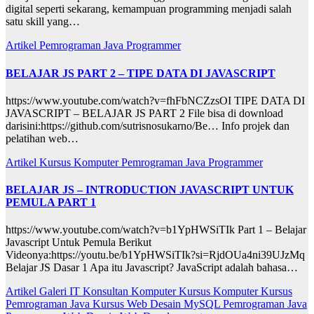
digital seperti sekarang, kemampuan programming menjadi salah
satu skill yang…
Artikel
Pemrograman Java
Programmer
BELAJAR JS PART 2 – TIPE DATA DI JAVASCRIPT
https://www.youtube.com/watch?v=fhFbNCZzsOI TIPE DATA DI
JAVASCRIPT – BELAJAR JS PART 2 File bisa di download
darisini:https://github.com/sutrisnosukarno/Be… Info projek dan
pelatihan web…
Artikel
Kursus Komputer
Pemrograman Java
Programmer
BELAJAR JS – INTRODUCTION JAVASCRIPT UNTUK
PEMULA PART 1
https://www.youtube.com/watch?v=b1YpHWSiTIk Part 1 – Belajar
Javascript Untuk Pemula Berikut
Videonya:https://youtu.be/b1YpHWSiTIk?si=RjdOUa4ni39UJzMq
Belajar JS Dasar 1 Apa itu Javascript? JavaScript adalah bahasa…
Artikel
Galeri
IT Konsultan
Komputer
Kursus Komputer
Kursus
Pemrograman Java
Kursus Web Desain
MySQL
Pemrograman Java