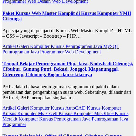
Programmer
Web Desain
Web Development
Paket Kursus Web Master Komplit di Kursus Komputer YMII
Cileungsi
Apa saja yang di pelajari di Kursus Web Master Komplit? – HTML
– CSS – Javascript – Bootstrap – PHP…
Artikel
Galeri
Komputer
Kursus Pemrograman Java
MySQL
Pemrograman Java
Programmer
Web Development
Tempat Belajar Pemrograman Php, Java, Node.Js di Cileungsi,
Cibubur, Gunung Putri, Bekasi, Jonggol, Klapanunggal,
Citeureup, Cibinong, Bogor dan sekitarnya
PHP adalah bahasa pemrograman yang umum dipakai dalam
pembuatan dan pengembangan suatu web. Sebetulnya, dilansir dari
PHP.net, PHP merupakan singkatan…
Artikel
Galeri
Komputer
Kursus AutoCAD
Kursus Komputer
Kursus Komputer Ms Excell
Kursus Komputer Ms Office
Kursus
Merakit Komputer
Kursus Pemrograman Java
Pemrograman Java
Programmer