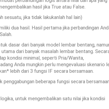
buat perbandingan logis antara nilai dan apa yang
engembalikan hasil jika True atau False.
 sesuatu, jika tidak lakukanlah hal lain)
iliki dua hasil. Hasil pertama jika perbandingan And
Salah.
tuk dasar dari banyak model lembar bentang, namu
b utama dari banyak masalah lembar bentang. Secar
dap kondisi minimal, seperti Pria/Wanita,
kadang Anda mungkin perlu mengevaluasi skenario l
 lebih dari 3 fungsi IF secara bersamaan.
k penggabungan beberapa fungsi secara bersamaa
 logika, untuk mengembalikan satu nilai jika kondisi