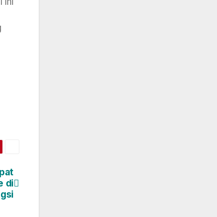
 ini
g
pat
e di
gsi