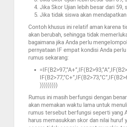
Jika Skor Ujian lebih besar dari 59
Jika tidak siswa akan mendapatkan
Contoh khusus ini relatif aman karena tid
akan berubah, sehingga tidak memerluka
bagaimana jika Anda perlu mengelompokk
pernyataan IF empat kondisi Anda perlu d
rumus sekarang:
=IF(B2>97,”A+”,IF(B2>93,”A”,IF(B2>
IF(B2>77,”C+”,IF(B2>73,”C”,IF(B2>6
)))))))))
Rumus ini masih berfungsi dengan benar
akan memakan waktu lama untuk menulis
rumus tersebut berfungsi seperti yang A
harus memasukkan skor dan nilai huruf 