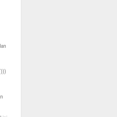
lan
)))
an