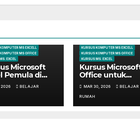
KURSUS EXCEL
ARTIKEL
KOMPUTER
KURSUS E
 KOMPUTER
KURSUS KOMPUTER
KOMPUTER MS EXCELL
KURSUS KOMPUTER MS EXCELL
KOMPUTER MS OFFICE
KURSUS KOMPUTER MS OFFICE
MS. EXCEL
KURSUS MS. EXCEL
us Microsoft
Kursus Microsof
l Pemula di
Office untuk
ungsi | Belajar
Administrasi
, 2026
BELAJAR
MAR 30, 2026
BELAJAR
 Dasar Sampai
Perkantoran di
r
Cileungsi
RUMAH