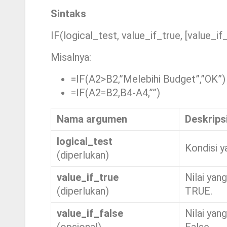
Sintaks
IF(logical_test, value_if_true, [value_if
Misalnya:
=IF(A2>B2,”Melebihi Budget”,”OK”)
=IF(A2=B2,B4-A4,””)
Nama argumen
Deskrips
logical_test
Kondisi ya
(diperlukan)
value_if_true
Nilai yan
(diperlukan)
TRUE.
value_if_false
Nilai yan