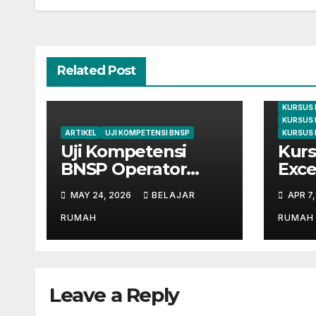
Related Post
ARTIKEL
KURSUS
KURSUS 
KURSUS 
ARTIKEL
UJI KOMPETENSI BNSP
KURSUS 
Uji Kompetensi
Kurs
BNSP Operator
Exce
Komputer dan
Cile
MAY 24, 2026
BELAJAR
APR 7
Digital Marketing di
dari
Bekasi
Mahi
RUMAH
RUMAH
Leave a Reply