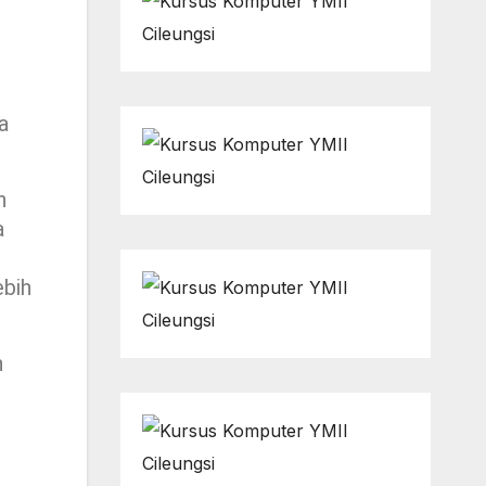
a
n
a
ebih
n