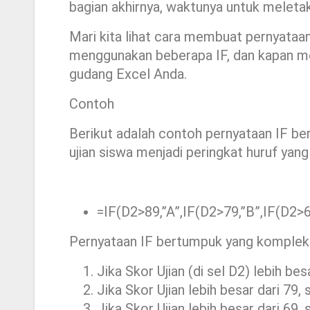
bagian akhirnya, waktunya untuk meleta
Mari kita lihat cara membuat pernyata
menggunakan beberapa IF, dan kapan me
gudang Excel Anda.
Contoh
Berikut adalah contoh pernyataan IF ber
ujian siswa menjadi peringkat huruf yang
=IF(D2>89,”A”,IF(D2>79,”B”,IF(D2>69
Pernyataan IF bertumpuk yang kompleks 
Jika Skor Ujian (di sel D2) lebih b
Jika Skor Ujian lebih besar dari 79
Jika Skor Ujian lebih besar dari 69