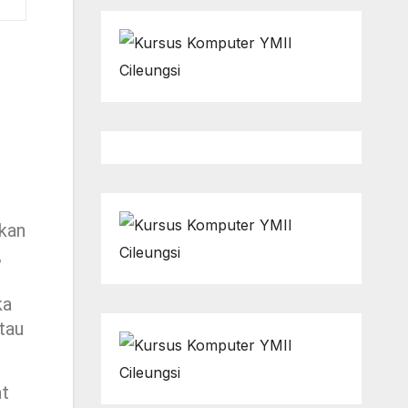
kan
,
ka
tau
at