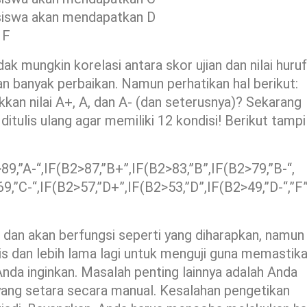
, siswa akan mendapatkan D
 F
ak mungkin korelasi antara skor ujian dan nilai huruf
n banyak perbaikan. Namun perhatikan hal berikut:
an nilai A+, A, dan A- (dan seterusnya)? Sekarang
itulis ulang agar memiliki 12 kondisi! Berikut tampi
89,”A-“,IF(B2>87,”B+”,IF(B2>83,”B”,IF(B2>79,”B-“,
9,”C-“,IF(B2>57,”D+”,IF(B2>53,”D”,IF(B2>49,”D-“,”F”
 dan akan berfungsi seperti yang diharapkan, namun
 dan lebih lama lagi untuk menguji guna memastik
nda inginkan. Masalah penting lainnya adalah Anda
yang setara secara manual. Kesalahan pengetikan