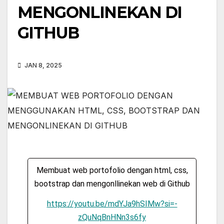
MENGONLINEKAN DI
GITHUB
JAN 8, 2025
Membuat web portofolio dengan html, css,
bootstrap dan mengonllinekan web di Github
https://youtu.be/mdYJa9hSIMw?si=-
zQuNqBnHNn3s6fy