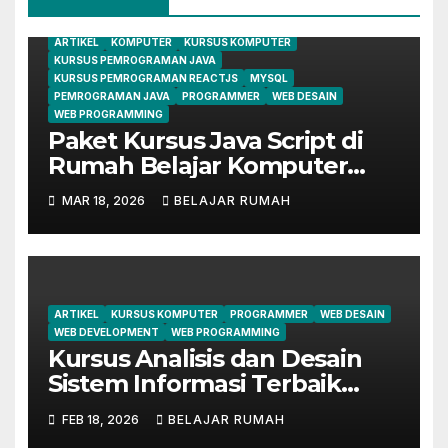
ARTIKEL
KOMPUTER
KURSUS KOMPUTER
KURSUS PEMROGRAMAN JAVA
KURSUS PEMROGRAMAN REACTJS
MYSQL
PEMROGRAMAN JAVA
PROGRAMMER
WEB DESAIN
WEB PROGRAMMING
Paket Kursus Java Script di
Rumah Belajar Komputer
YMII Cileungsi
MAR 18, 2026
BELAJAR RUMAH
ARTIKEL
KURSUS KOMPUTER
PROGRAMMER
WEB DESAIN
WEB DEVELOPMENT
WEB PROGRAMMING
Kursus Analisis dan Desain
Sistem Informasi Terbaik
untuk Tingkatkan Skill IT
FEB 18, 2026
BELAJAR RUMAH
Anda di Rumah belajar