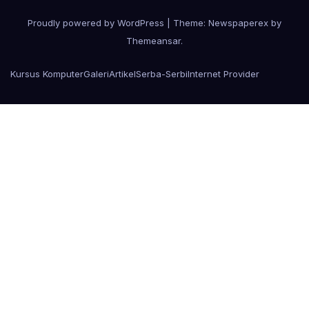
Proudly powered by WordPress
|
Theme: Newspaperex by
Themeansar
.
Kursus Komputer
Galeri
Artikel
Serba-Serbi
Internet Provider