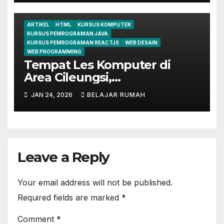
komputer ymii cileungsi
ARTIKEL
HTML
KURSUS KOMPUTER
KURSUS PEMROGRAMAN JAVA
KURSUS PEMROGRAMAN REACTJS
WEB DESAIN
WEB PROGRAMMING
Tempat Les Komputer di
Area Cileungsi,
Klapanunggal, Cibubur,
JAN 24, 2026
BELAJAR RUMAH
Jonggol, dan Sekitarnya
Leave a Reply
Your email address will not be published.
Required fields are marked
*
Comment
*