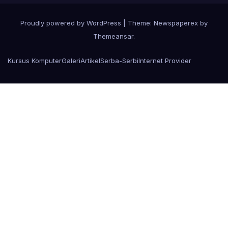
Proudly powered by WordPress
|
Theme: Newspaperex by
Themeansar
.
Kursus Komputer
Galeri
Artikel
Serba-Serbi
Internet Provider