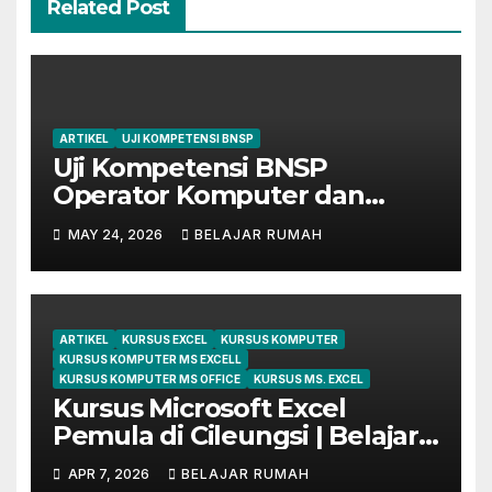
Related Post
ARTIKEL
UJI KOMPETENSI BNSP
Uji Kompetensi BNSP
Operator Komputer dan
Digital Marketing di Bekasi
MAY 24, 2026
BELAJAR RUMAH
ARTIKEL
KURSUS EXCEL
KURSUS KOMPUTER
KURSUS KOMPUTER MS EXCELL
KURSUS KOMPUTER MS OFFICE
KURSUS MS. EXCEL
Kursus Microsoft Excel
Pemula di Cileungsi | Belajar
dari Dasar Sampai Mahir
APR 7, 2026
BELAJAR RUMAH