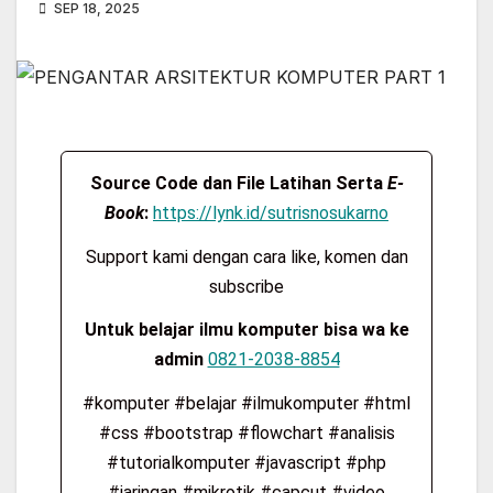
SEP 18, 2025
Source Code dan File Latihan Serta
E-
Book
:
https://lynk.id/sutrisnosukarno
Support kami dengan cara like, komen dan
subscribe
Untuk belajar ilmu komputer bisa wa ke
admin
0821-2038-8854
#komputer #belajar #ilmukomputer #html
#css #bootstrap #flowchart #analisis
#tutorialkomputer #javascript #php
#jaringan #mikrotik #capcut #video