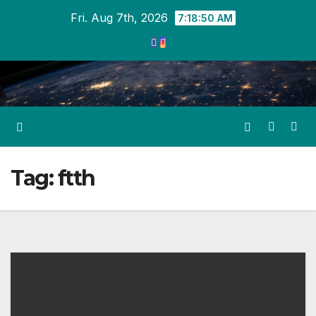
Skip
Fri. Aug 7th, 2026
7:18:50 AM
to
content
Tag:
ftth