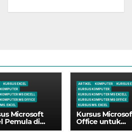
KURSUS EXCEL
ARTIKEL
KOMPUTER
KURSUS E
 KOMPUTER
KURSUS KOMPUTER
 KOMPUTER MS EXCELL
KURSUS KOMPUTER MS EXCELL
 KOMPUTER MS OFFICE
KURSUS KOMPUTER MS OFFICE
MS. EXCEL
KURSUS MS. EXCEL
us Microsoft
Kursus Microsof
l Pemula di
Office untuk
ungsi | Belajar
Administrasi