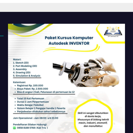
 Dasar Sampai
Perkantoran di
ir
Cileungsi