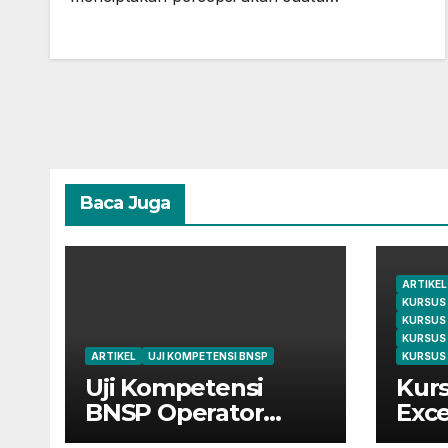
Baca Juga
ARTIKEL
KURSUS
KURSUS
KURSUS
ARTIKEL
UJI KOMPETENSI BNSP
KURSUS 
Uji Kompetensi
Kurs
BNSP Operator
Exce
Komputer dan
Cile