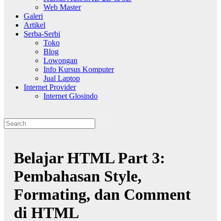
Web Master
Galeri
Artikel
Serba-Serbi
Toko
Blog
Lowongan
Info Kursus Komputer
Jual Laptop
Internet Provider
Internet Glosindo
Belajar HTML Part 3:
Pembahasan Style,
Formating, dan Comment
di HTML