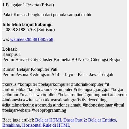
1 Pengajar 1 Peserta (Privat)
Paket Kursus Lengkap dari pemula sampai mahir
Info lebih lanjut hubungi:
– 0858 8188 5768 (Sutrisno)
wa:
wa.me/6285881885768
Lokasi:
Kampus 1
Perum Harvest City Cluster Bromelia B9 No 12 Cileungsi Bogor
Rumah Belajar Komputer Pati
Perum Pesona Kedungsari A14 – Tayu – Pati – Jawa Tengah
#kursus #komputer #belajarkomputer #tutorialkomputer #it
#informatika #kuliah #kursuskomputer #cileungsi #jonggol #bogor
#cibubur #mahasiswa #online #belajaronline #gunungputri #citereup
#indonesia #wirausaha #kursusdesaingrafis #videoediting
#digitalmarketing #pemuda #indonesiamaju #indonesiapintar #html
#belajarwebsite #webprogramming
Baca juga artikel:
Belajar HTML Dasar Part 2: Belajar Entities,
Breakline, Horizontal Rule di HTML