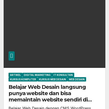
ARTIKEL
DIGITAL MARKETING
IT KONSULTAN
KURSUS KOMPUTER
KURSUS WEB DESAIN
WEB DESAIN
Belajar Web Desain langsung
punya website dan bisa
memaintain website sendiri di
Kursus Komputer YMII Cileungsi
Belajar Web Desain dengan CMS WordPress