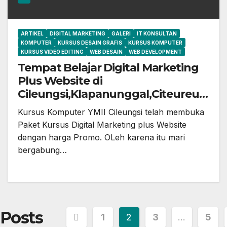
ARTIKEL
DIGITAL MARKETING
GALERI
IT KONSULTAN
KOMPUTER
KURSUS DESAIN GRAFIS
KURSUS KOMPUTER
KURSUS VIDEO EDITING
WEB DESAIN
WEB DEVELOPMENT
Tempat Belajar Digital Marketing
Plus Website di
Cileungsi,Klapanunggal,Citeureup,
Gunung Putri,Cibubur,Bekasi dan
Kursus Komputer YMII Cileungsi telah membuka
Jonggol
Paket Kursus Digital Marketing plus Website
dengan harga Promo. OLeh karena itu mari
bergabung…
Posts
1
2
3
…
5