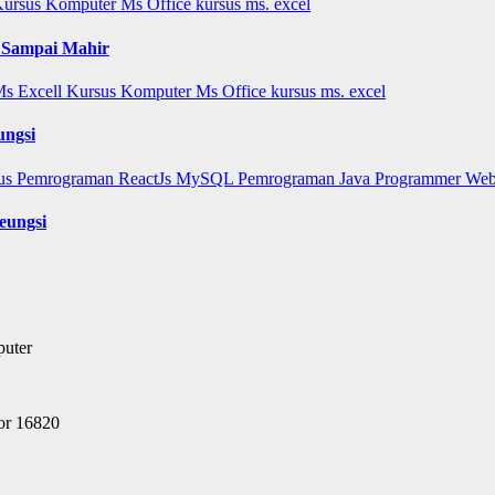
ursus Komputer Ms Office
kursus ms. excel
r Sampai Mahir
Ms Excell
Kursus Komputer Ms Office
kursus ms. excel
ungsi
us Pemrograman ReactJs
MySQL
Pemrograman Java
Programmer
Web
eungsi
puter
or 16820