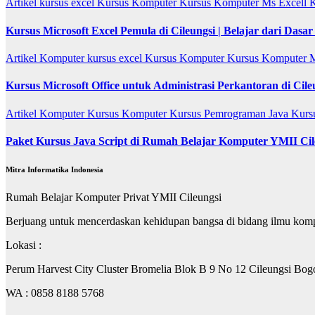
Artikel
kursus excel
Kursus Komputer
Kursus Komputer Ms Excell
K
Kursus Microsoft Excel Pemula di Cileungsi | Belajar dari Dasa
Artikel
Komputer
kursus excel
Kursus Komputer
Kursus Komputer 
Kursus Microsoft Office untuk Administrasi Perkantoran di Cile
Artikel
Komputer
Kursus Komputer
Kursus Pemrograman Java
Kurs
Paket Kursus Java Script di Rumah Belajar Komputer YMII Cil
Mitra Informatika Indonesia
Rumah Belajar Komputer Privat YMII Cileungsi
Berjuang untuk mencerdaskan kehidupan bangsa di bidang ilmu kom
Lokasi :
Perum Harvest City Cluster Bromelia Blok B 9 No 12 Cileungsi Bog
WA : 0858 8188 5768