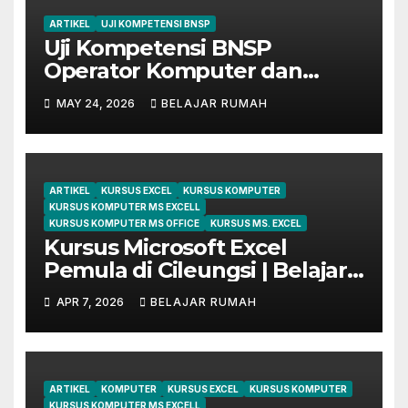
ARTIKEL
UJI KOMPETENSI BNSP
Uji Kompetensi BNSP
Operator Komputer dan
Digital Marketing di Bekasi
MAY 24, 2026
BELAJAR RUMAH
ARTIKEL
KURSUS EXCEL
KURSUS KOMPUTER
KURSUS KOMPUTER MS EXCELL
KURSUS KOMPUTER MS OFFICE
KURSUS MS. EXCEL
Kursus Microsoft Excel
Pemula di Cileungsi | Belajar
dari Dasar Sampai Mahir
APR 7, 2026
BELAJAR RUMAH
ARTIKEL
KOMPUTER
KURSUS EXCEL
KURSUS KOMPUTER
KURSUS KOMPUTER MS EXCELL