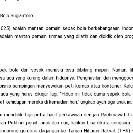
Bejo Sugiantoro
2025) adalah mantan pemain sepak bola berkebangsaan Indon
 adalah mantan pemain timnas yang dilatih dan dididik oleh pr
pak bola dan sosok manusia bisa dibilang mapan. Namun, li
asa ada yang kurang dalam hidupnya. Penghasilan dari menggoce
i bisnis sampingan menyewakan peti kemas atau kontainer. Kelu
ada yang harus dikejar lagi. “Hidup ini tidak cuma sepak bola
t kehidupan mereka di kemudian hari,” ungkap ayah tiga anak ini.
n mendidik tiga putra hasil perkawinan dengan Rachmawati hi
h-Putih ini penuh onak dan duri, bahkan bisa dikata sengsara.
mendorong gerobak dagangan ke Taman Hiburan Rakyat (THR) 