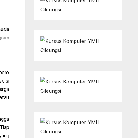
esia
ogram
bero
k si
arga
 atau
ngga
 Tiap
yang