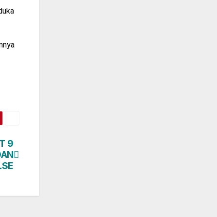
duka
nnya
T 9
DAN
LSE