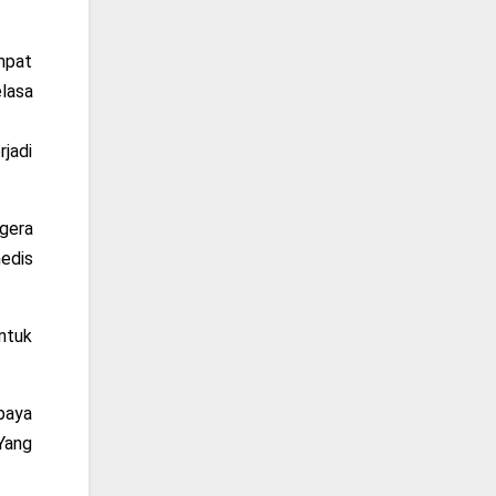
mpat
elasa
jadi
egera
edis
ntuk
baya
 Yang