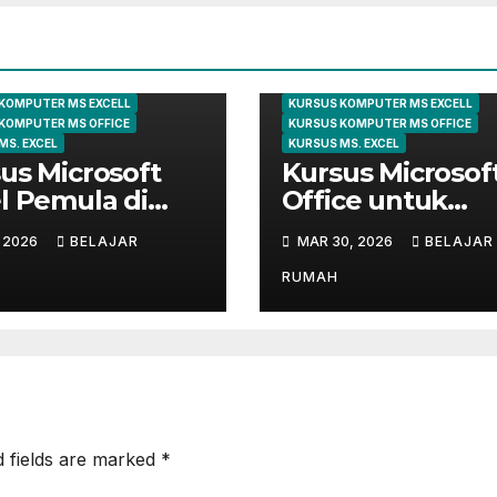
KURSUS EXCEL
ARTIKEL
KOMPUTER
KURSUS E
 KOMPUTER
KURSUS KOMPUTER
KOMPUTER MS EXCELL
KURSUS KOMPUTER MS EXCELL
KOMPUTER MS OFFICE
KURSUS KOMPUTER MS OFFICE
MS. EXCEL
KURSUS MS. EXCEL
us Microsoft
Kursus Microsof
l Pemula di
Office untuk
ungsi | Belajar
Administrasi
, 2026
BELAJAR
MAR 30, 2026
BELAJAR
 Dasar Sampai
Perkantoran di
r
Cileungsi
RUMAH
d fields are marked
*