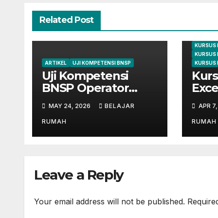
Related Post
ARTIKEL
KURSUS
KURSUS 
KURSUS 
ARTIKEL
UJI KOMPETENSI BNSP
KURSUS 
Uji Kompetensi
Kurs
BNSP Operator
Exce
Komputer dan
Cile
MAY 24, 2026
BELAJAR
APR 7
Digital Marketing di
dari
Bekasi
Mahi
RUMAH
RUMAH
Leave a Reply
Your email address will not be published.
Require