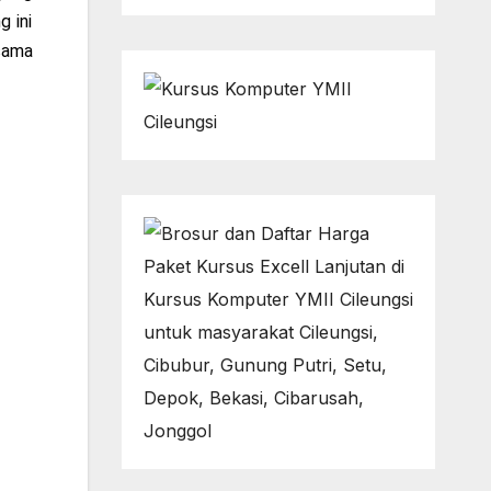
g ini
sama