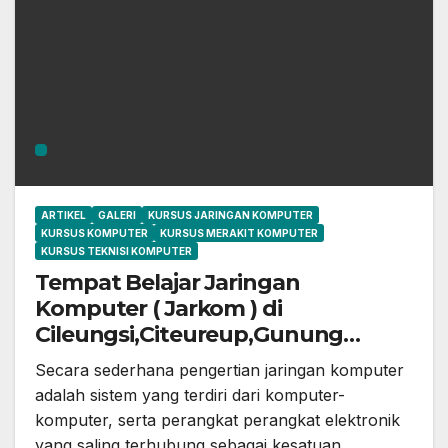
ARTIKEL
GALERI
KURSUS JARINGAN KOMPUTER
KURSUS KOMPUTER
KURSUS MERAKIT KOMPUTER
KURSUS TEKNISI KOMPUTER
Tempat Belajar Jaringan
Komputer ( Jarkom ) di
Cileungsi,Citeureup,Gunung
Putri,Cibubur,
Secara sederhana pengertian jaringan komputer
Depok,Tangerang,Bekasi dan
adalah sistem yang terdiri dari komputer-
sekitarnya
komputer, serta perangkat perangkat elektronik
yang saling terhubung sebagai kesatuan…