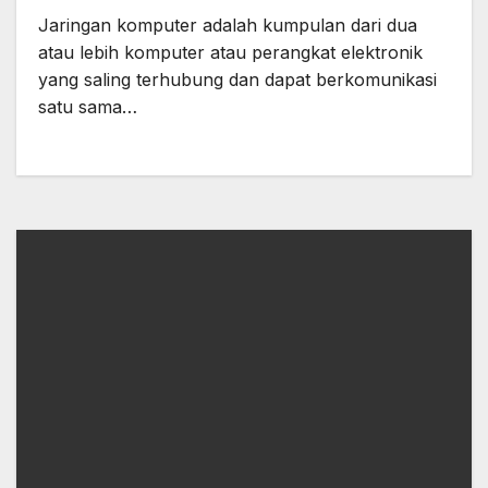
Klapanunggal, Jonggol dan Bekasi
Jaringan komputer adalah kumpulan dari dua
atau lebih komputer atau perangkat elektronik
yang saling terhubung dan dapat berkomunikasi
satu sama…