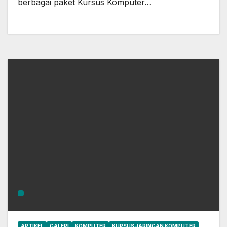
berbagai paket Kursus Komputer…
ARTIKEL
GALERI
KOMPUTER
KURSUS JARINGAN KOMPUTER